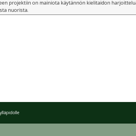
en projektiin on mainiota käytännön kielitaidon harjoittelua 
sta nuorista.
lläpidolle
-yleislisenssi