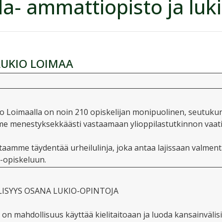
a- ammattiopisto ja luk
LUKIO LOIMAA
o Loimaalla on noin 210 opiskelijan monipuolinen, seutukun
me menestyksekkäästi vastaamaan ylioppilastutkinnon vaati
taamme täydentää urheilulinja, joka antaa lajissaan valment
o-opiskeluun.
ISYYS OSANA LUKIO-OPINTOJA
a on mahdollisuus käyttää kielitaitoaan ja luoda kansainvälis