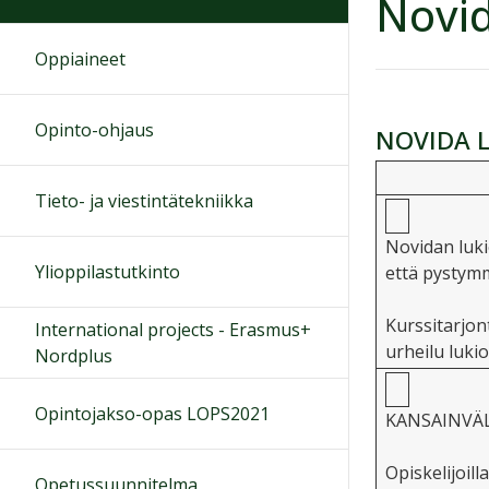
Novid
Oppiaineet
Opinto-ohjaus
NOVIDA 
Tieto- ja viestintätekniikka
Novidan luki
Ylioppilastutkinto
että pystym
Kurssitarjon
International projects - Erasmus+
urheilu luki
Nordplus
Opintojakso-opas LOPS2021
KANSAINVÄL
Opiskelijoill
Opetussuunnitelma