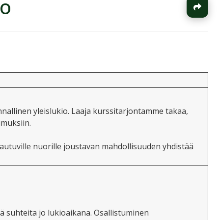
io
J
nallinen yleislukio. Laaja kurssitarjontamme takaa,
muksiin.
autuville nuorille joustavan mahdollisuuden yhdistää
iä suhteita jo lukioaikana. Osallistuminen