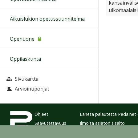
kansainvälise
ulkomaalaisi
Aikuislukion opetussuunnitelma
Opehuone
Oppilaskunta
Sivukartta
Arviointipohjat
Ohjeet
Lähetä palautetta Peda.net-y
Saavutettavuus
Ilmoita asiaton sisältö
Yksityisyydensuoja
Tämän sivun lisenssi
Peda.net