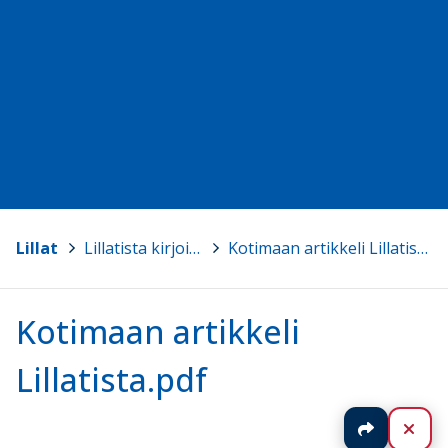
Lillat
>
Lillatista kirjoitettua
>
Kotimaan artikkeli Lillatista.pdf
Kotimaan artikkeli
Lillatista.pdf
Jaa
Sul