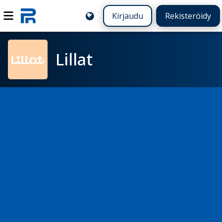
Kirjaudu
Rekisteröidy
Lillat