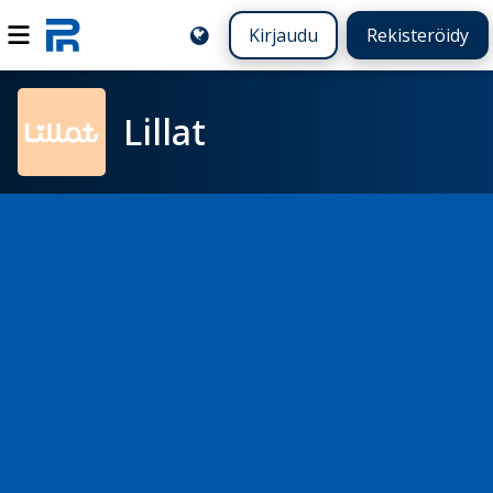
Kirjaudu
Rekisteröidy
Lillat