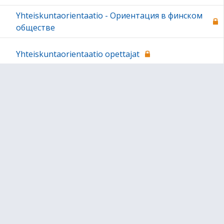
Yhteiskuntaorientaatio - Ориентация в финском
обществе
Yhteiskuntaorientaatio opettajat
Sivun alkuun
Ohjeet
Saavutettavuus
Yksityisyydensuoja
Lähetä palautetta Peda.net-ylläpidolle
Ilmoita asiaton sisältö