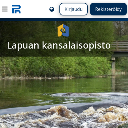
Kirjaudu
Rekisteröidy
Lapuan kansalaisopisto