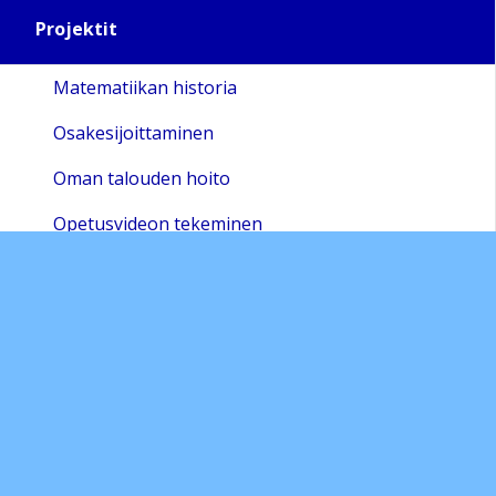
Projektit
Matematiikan historia
Osakesijoittaminen
Oman talouden hoito
Opetusvideon tekeminen
Sivukartta
Sivun alkuun
Ohjeet
Saavutettavuus
Yksityisyydensuoja