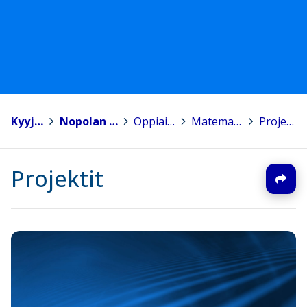
Kyyjärvi
>
Nopolan koulu
>
Oppiaineet
>
Matematiikka
>
Projektit
Projektit