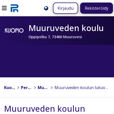
Kirjaudu
Rekisteröidy
Muuruveden koulu
Oppipolku 7, 73460 Muuruvesi
Kuopio
>
Peruskoulut
>
Muuruveden koulu
>
Muuruveden koulun lukuvuosisuunnitelma 2024 - 2025
Muuruveden koulun