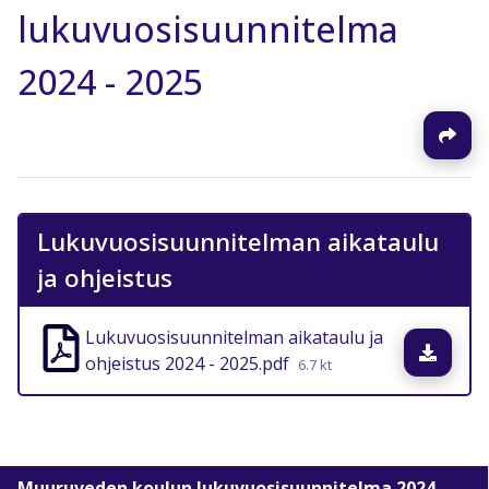
lukuvuosisuunnitelma
2024 - 2025
Lukuvuosisuunnitelman aikataulu
ja ohjeistus
Lukuvuosisuunnitelman aikataulu ja
Lata
ohjeistus 2024 - 2025.pdf
6.7 kt
Muuruveden koulun lukuvuosisuunnitelma 2024 -