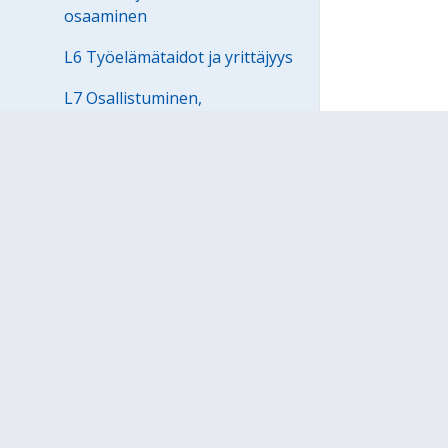
osaaminen
L6 Työelämätaidot ja yrittäjyys
L7 Osallistuminen,
vaikuttaminen ja kestävän
tulevaisuuden rakentaminen
LUKU 4 YHTENÄISEN
PERUSOPETUKSEN
TOIMINTAKULTTUURI
LUKU 5 OPPIMISTA JA
HYVINVOINTIA EDISTÄVÄ
KOULUTYÖN JÄRJESTÄMINEN
LUKU 6 OPPIMISEN ARVIOINTI
LUKU 7 OPPIMISEN JA
KOULUNKÄYNNIN TUKI