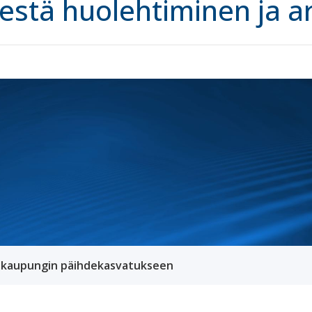
sestä huolehtiminen ja ar
 kaupungin päihdekasvatukseen