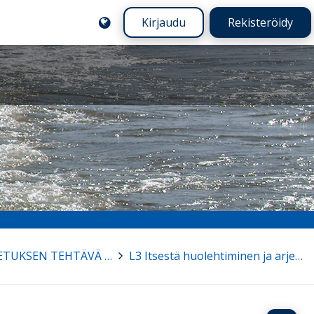
Kirjaudu
Rekisteröidy
LUKU 3 PERUSOPETUKSEN TEHTÄVÄ JA TAVOITTEET
>
L3 Itsestä huolehtiminen ja arjen taidot