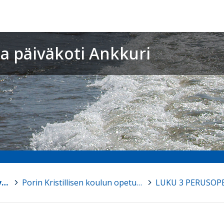
 ja päiväkoti Ankkuri
Porin Kristillinen koulu ja päiväkoti Ankkuri
>
Porin Kristillisen koulun opetussuunnitelma
>