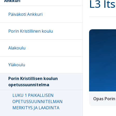
L3 It
Ankkuri
Päiväkoti Ankkuri
Porin Kristillinen koulu
Alakoulu
Yläkoulu
Porin Kristillisen koulun
opetussuunnitelma
LUKU 1 PAIKALLISEN
Opas Porin
OPETUSSUUNNITELMAN
MERKITYS JA LAADINTA