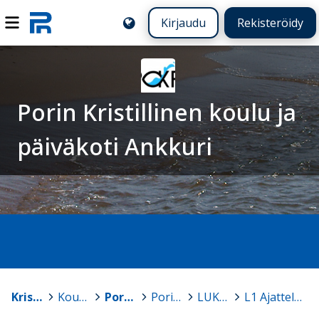
Kirjaudu
Rekisteröidy
Porin Kristillinen koulu ja
päiväkoti Ankkuri
Kristilliset koulut
>
Koulut
>
Porin Kristillinen koulu ja päiväkoti Ankkuri
>
Porin Kristillisen koulun opetussuunnitelma
>
LUKU 3 PERUSOPETUKSEN TEHTÄVÄ JA TAVOITTEET
>
L1 Ajattelu ja oppimaan oppiminen