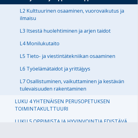
L2 Kulttuurinen osaaminen, vuorovaikutus ja
ilmaisu
L3 Itsestä huolehtiminen ja arjen taidot
L4 Monilukutaito
L5 Tieto- ja viestintätekniikan osaaminen
L6 Työelämätaidot ja yrittäjyys
L7 Osallistuminen, vaikuttaminen ja kestävän
tulevaisuuden rakentaminen
LUKU 4 YHTENÄISEN PERUSOPETUKSEN
TOIMINTAKULTTUURI
LUKU 5 OPPIMISTA JA HYVINVOINTIA EDISTÄVÄ
KOULUTYÖN JÄRJESTÄMINEN