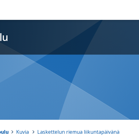
lu
oulu
>
Kuvia
>
Laskettelun riemua liikuntapäivänä