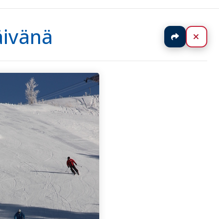
äivänä
Jaa
Sulj