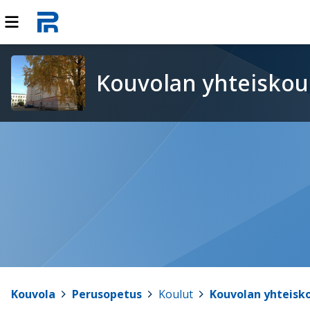
Kouvolan yhteiskou
Kouvola
>
Perusopetus
>
Koulut
>
Kouvolan yhteisk