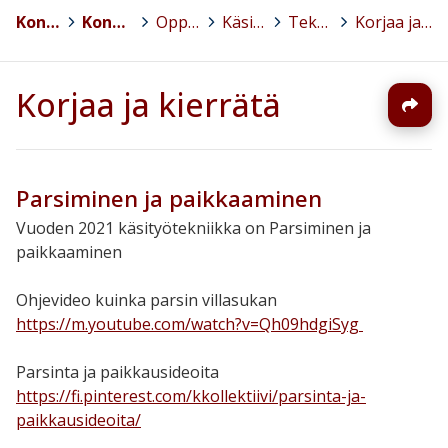
Kontiolahti
>
Kontiolahden koulu
>
Oppiaineet
>
Käsityö
>
Tekstiili
>
Korjaa ja kierrätä
Korjaa ja kierrätä
Parsiminen ja paikkaaminen
Vuoden 2021 käsityötekniikka on Parsiminen ja
paikkaaminen
Ohjevideo kuinka parsin villasukan
https://m.youtube.com/watch?v=Qh09hdgiSyg
Parsinta ja paikkausideoita
https://fi.pinterest.com/kkollektiivi/parsinta-ja-
paikkausideoita/