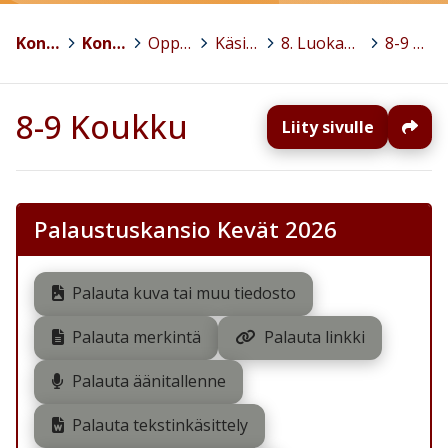
Kontiolahti
>
Kontiolahden koulu
>
Oppiaineet
>
Käsityö
>
8. Luokan käsityön valinnaisaineet 2025-2026
>
8-9 Koukku
8-9 Koukku
Liity sivulle
Palaustuskansio Kevät 2026
Palauta kuva tai muu tiedosto
Palauta merkintä
Palauta linkki
Palauta äänitallenne
Palauta tekstinkäsittely