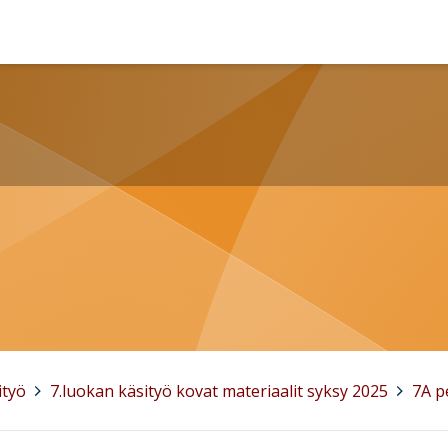
ityö
>
7.luokan käsityö kovat materiaalit syksy 2025
>
7A p