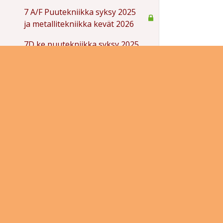
7 A/F Puutekniikka syksy 2025
ja metallitekniikka kevät 2026
7D ke puutekniikka syksy 2025
ja metallitekniikka kevät 2026
7F pe puutekniikka syksy 2025
ja metallitekniikka kevät 2026
Teknisen työn lyhytkurssi kevät
2026
8. Luokan käsityön valinnaisaineet
2025-2026
9. Luokan käsityön valinnaisaineet
2025-2026