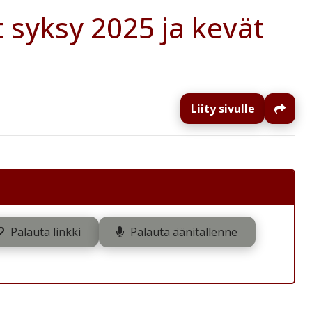
t syksy 2025 ja kevät
Liity sivulle
J
Palauta linkki
Palauta äänitallenne