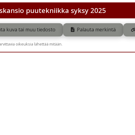
skansio puutekniikka syksy 2025
ta kuva tai muu tiedosto
Palauta merkintä
tarvittavia oikeuksia lähettää mitään.