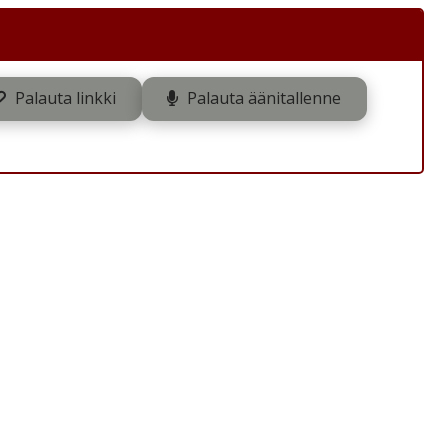
Palauta linkki
Palauta äänitallenne