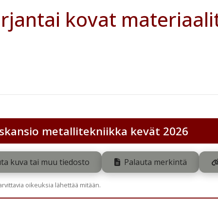
rjantai kovat materiaali
skansio metallitekniikka kevät 2026
ta kuva tai muu tiedosto
Palauta merkintä
tarvittavia oikeuksia lähettää mitään.