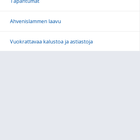
Tapahtumat
Ahvenislammen laavu
Vuokrattavaa kalustoa ja astiastoja
Sydäniskuri
Rautaromukeräys jatkuu v. 2026
Auttavat kylät -hanke