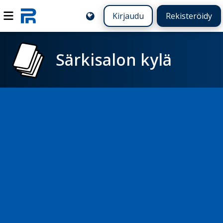
Kirjaudu
Rekisteröidy
Särkisalon kylä