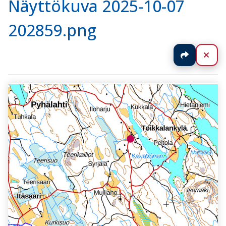
Näyttökuva 2025-10-07
202859.png
Jaa
Sul