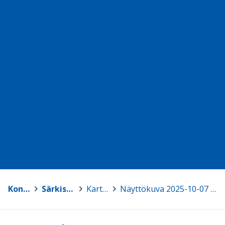
Konnevesi
>
Särkisalon kylä
>
Kartta
>
Näyttökuva 2025-10-07 202859.png