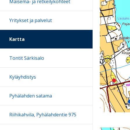
Maisema- ja retkeilykohteet
Yritykset ja palvelut
Kartta
Tontit Särkisalo
Kyläyhdistys
Pyhälahden satama
Riihikahvila, Pyhälahdentie 975