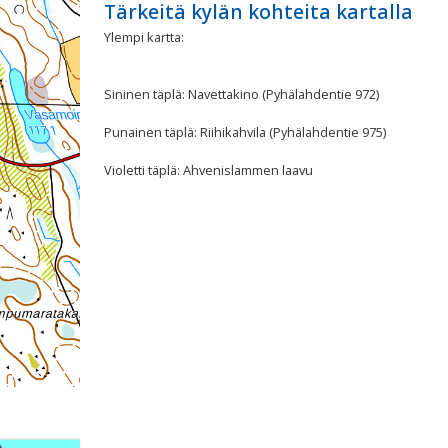
Tärkeitä kylän kohteita kartalla
Ylempi kartta:
Sininen täplä: Navettakino (Pyhälahdentie 972)
Punainen täplä: Riihikahvila (Pyhälahdentie 975)
Violetti täplä: Ahvenislammen laavu