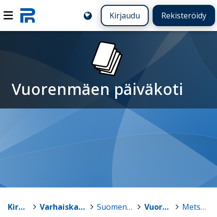
Kirjaudu
Rekisteröidy
Vuorenmäen päiväkoti
Kirkkonummi
>
Varhaiskasvatus - Småbarnspedagogik
>
Suomenkielinen varhaiskasvatus
>
Vuorenmäen päiväkoti
>
Metsätähdet