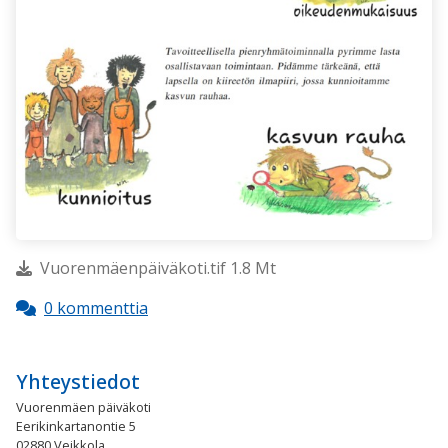
Vuorenmäenpäiväkoti.tif 1.8 Mt
0 kommenttia
Yhteystiedot
Vuorenmäen päiväkoti
Eerikinkartanontie 5
02880 Veikkola