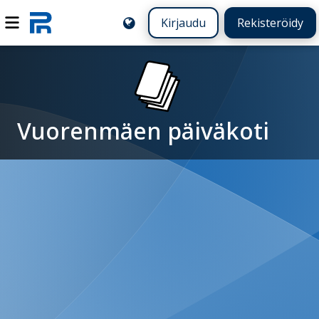
Kirjaudu
Rekisteröidy
Vuorenmäen päiväkoti