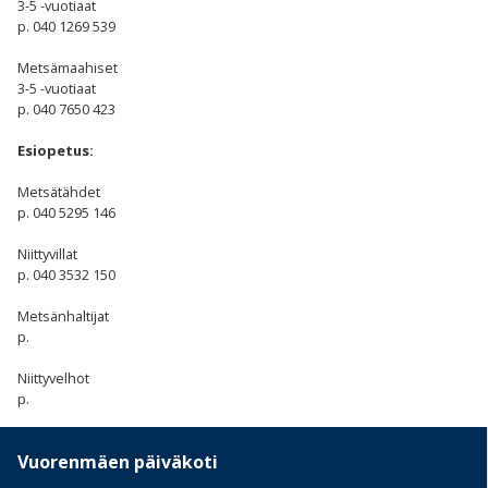
3-5 -vuotiaat
p. 040 1269 539
Metsämaahiset
3-5 -vuotiaat
p. 040 7650 423
Esiopetus:
Metsätähdet
p. 040 5295 146
Niittyvillat
p. 040 3532 150
Metsänhaltijat
p.
Niittyvelhot
p.
Vuorenmäen päiväkoti