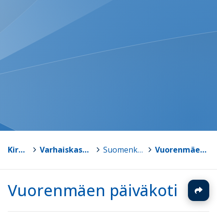
Kirkkonummi
>
Varhaiskasvatus - Småbarnspedagogik
>
Suomenkielinen varhaiskasvatus
>
Vuorenmäen päiväkoti
Vuorenmäen päiväkoti