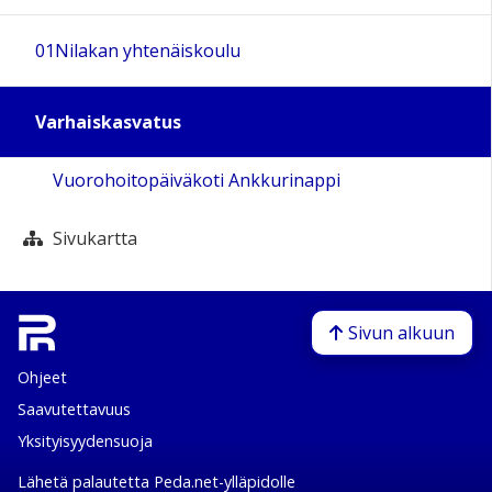
01Nilakan yhtenäiskoulu
Varhaiskasvatus
Vuorohoitopäiväkoti Ankkurinappi
Sivukartta
Sivun alkuun
Ohjeet
Saavutettavuus
Yksityisyydensuoja
Lähetä palautetta Peda.net-ylläpidolle