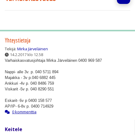
Yhteystietoja
Tekijä:
Mirka Järveläinen
14.2.2017 klo 12.58
Varhaiskasvatusjohtaja Mirka Järveläinen 0400 969 587
Nappi- alle 3v. p. 040 5711 894
Majakka - 3v p.040 6882 445
Ankkuri -4v p. 040 8486 759
Viskarit -5v p. 040 8290 551
Eskarit- 6v p 0400 158 577
AP/IP- 6-8v p. 0400 714929
0 kommenttia
Keitele