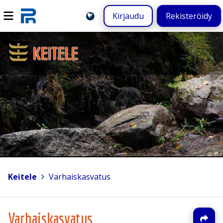
Kirjaudu
Rekisteröidy
KEITELE
Keitele
>
Varhaiskasvatus
Varhaiskasvatus