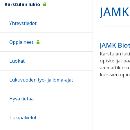
Karstulan lukio
JAMK 
Yhteystiedot
Oppiaineet
JAMK Biot
Karstulan luk
opiskelijat p
Luokat
ammattikorkea
kurssien opin
Lukuvuoden työ- ja loma-ajat
Hyvä tietää
Tukipalvelut