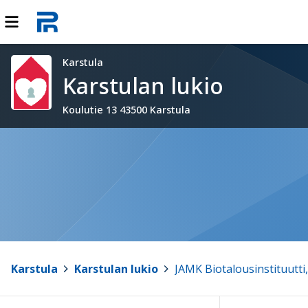
Karstula
Karstulan lukio
Koulutie 13 43500 Karstula
Karstula
>
Karstulan lukio
>
JAMK Biotalousinstituutti