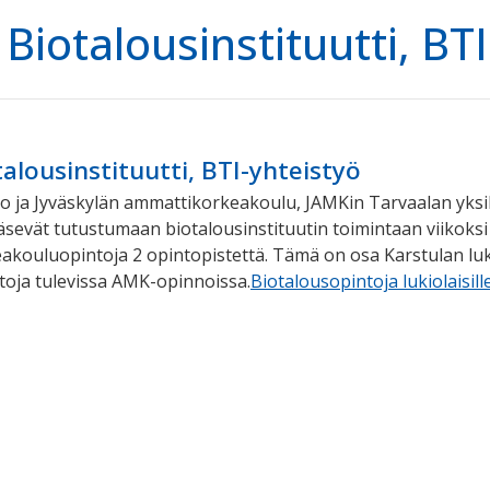
Biotalousinstituutti, BT
alousinstituutti, BTI-yhteistyö
io ja Jyväskylän ammattikorkeakoulu, JAMKin Tarvaalan yksikk
ääsevät tutustumaan biotalousinstituutin toimintaan viikoksi 
kouluopintoja 2 opintopistettä. Tämä on osa Karstulan luki
toja tulevissa AMK-opinnoissa.
Biotalousopintoja lukiolaisill