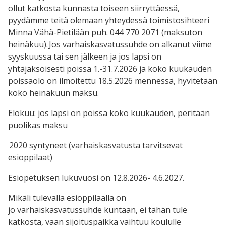
ollut katkosta kunnasta toiseen siirryttäessä,
pyydämme teitä olemaan yhteydessä toimistosihteeri
Minna Vähä-Pietilään puh. 044 770 2071 (maksuton
heinäkuu). Jos varhaiskasvatussuhde on alkanut viime
syyskuussa tai sen jälkeen ja jos lapsi on
yhtäjaksoisesti poissa 1.-31.7.2026 ja koko kuukauden
poissaolo on ilmoitettu 18.5.2026 mennessä, hyvitetään
koko heinäkuun maksu.
Elokuu: jos lapsi on poissa koko kuukauden, peritään
puolikas maksu
2020 syntyneet (varhaiskasvatusta tarvitsevat
esioppilaat)
Esiopetuksen lukuvuosi on 12.8.2026- 4.6.2027.
Mikäli tulevalla esioppilaalla on
jo varhaiskasvatussuhde kuntaan, ei tähän tule
katkosta, vaan sijoituspaikka vaihtuu koululle