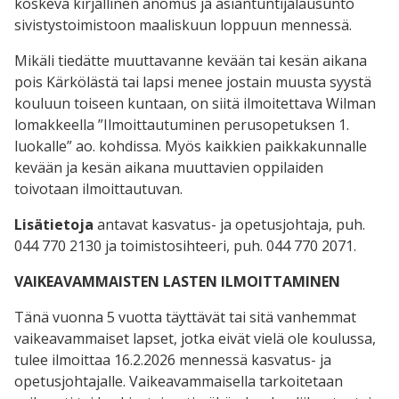
koskeva kirjallinen anomus ja asiantuntijalausunto
sivistystoimistoon maaliskuun loppuun mennessä.
Mikäli tiedätte muuttavanne kevään tai kesän aikana
pois Kärkölästä tai lapsi menee jostain muusta syystä
kouluun toiseen kuntaan, on siitä ilmoitettava Wilman
lomakkeella ”Ilmoittautuminen perusopetuksen 1.
luokalle” ao. kohdissa. Myös kaikkien paikkakunnalle
kevään ja kesän aikana muuttavien oppilaiden
toivotaan ilmoittautuvan.
Lisätietoja
antavat kasvatus- ja opetusjohtaja, puh.
044 770 2130 ja toimistosihteeri, puh. 044 770 2071.
VAIKEAVAMMAISTEN LASTEN ILMOITTAMINEN
Tänä vuonna 5 vuotta täyttävät tai sitä vanhemmat
vaikeavammaiset lapset, jotka eivät vielä ole koulussa,
tulee ilmoittaa 16.2.2026 mennessä kasvatus- ja
opetusjohtajalle. Vaikeavammaisella tarkoitetaan