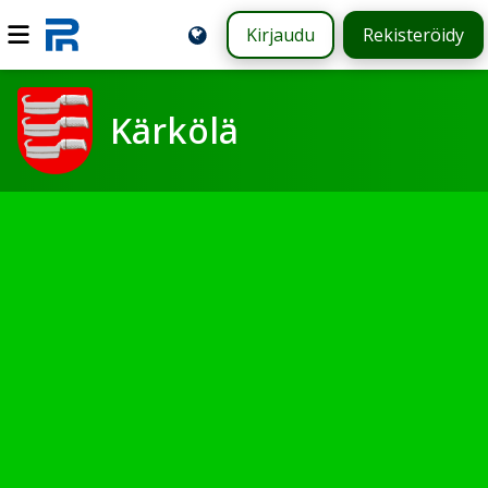
Kirjaudu
Rekisteröidy
Kärkölä