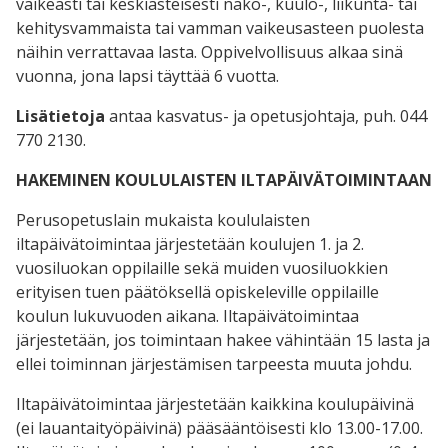
vaikeasti tai keskiasteisesti näkö-, kuulo-, liikunta- tai
kehitysvammaista tai vamman vaikeusasteen puolesta
näihin verrattavaa lasta. Oppivelvollisuus alkaa sinä
vuonna, jona lapsi täyttää 6 vuotta.
Lisätietoja
antaa kasvatus- ja opetusjohtaja, puh. 044
770 2130.
HAKEMINEN KOULULAISTEN ILTAPÄIVÄTOIMINTAAN
Perusopetuslain mukaista koululaisten
iltapäivätoimintaa järjestetään koulujen 1. ja 2.
vuosiluokan oppilaille sekä muiden vuosiluokkien
erityisen tuen päätöksellä opiskeleville oppilaille
koulun lukuvuoden aikana. Iltapäivätoimintaa
järjestetään, jos toimintaan hakee vähintään 15 lasta ja
ellei toiminnan järjestämisen tarpeesta muuta johdu.
Iltapäivätoimintaa järjestetään kaikkina koulupäivinä
(ei lauantaityöpäivinä) pääsääntöisesti klo 13.00-17.00.