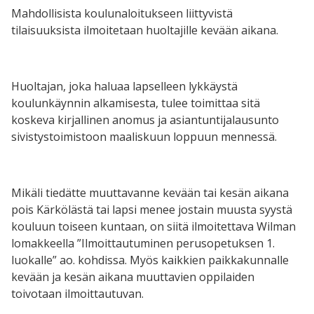
Mahdollisista koulunaloitukseen liittyvistä
tilaisuuksista ilmoitetaan huoltajille kevään aikana.
Huoltajan, joka haluaa lapselleen lykkäystä
koulunkäynnin alkamisesta, tulee toimittaa sitä
koskeva kirjallinen anomus ja asiantuntijalausunto
sivistystoimistoon maaliskuun loppuun mennessä.
Mikäli tiedätte muuttavanne kevään tai kesän aikana
pois Kärkölästä tai lapsi menee jostain muusta syystä
kouluun toiseen kuntaan, on siitä ilmoitettava Wilman
lomakkeella ”Ilmoittautuminen perusopetuksen 1.
luokalle” ao. kohdissa. Myös kaikkien paikkakunnalle
kevään ja kesän aikana muuttavien oppilaiden
toivotaan ilmoittautuvan.