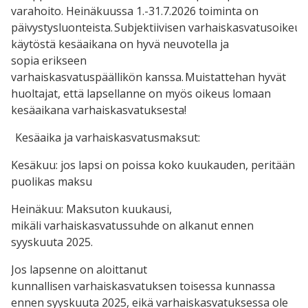
varahoito. Heinäkuussa 1.-31.7.2026 toiminta on
päivystysluonteista. Subjektiivisen varhaiskasvatusoikeu
käytöstä kesäaikana on hyvä neuvotella ja
sopia erikseen
varhaiskasvatuspäällikön kanssa. Muistattehan hyvät
huoltajat, että lapsellanne on myös oikeus lomaan
kesäaikana varhaiskasvatuksesta!
Kesäaika ja varhaiskasvatusmaksut:
Kesäkuu: jos lapsi on poissa koko kuukauden, peritään
puolikas maksu
Heinäkuu: Maksuton kuukausi,
mikäli varhaiskasvatussuhde on alkanut ennen
syyskuuta 2025.
Jos lapsenne on aloittanut
kunnallisen varhaiskasvatuksen toisessa kunnassa
ennen syyskuuta 2025, eikä varhaiskasvatuksessa ole