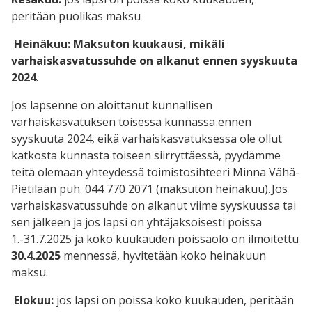
peritään puolikas maksu
Heinäkuu:
Maksuton kuukausi, mikäli
varhaiskasvatussuhde on alkanut ennen syyskuuta
2024
.
Jos lapsenne on aloittanut kunnallisen
varhaiskasvatuksen toisessa kunnassa ennen
syyskuuta 2024, eikä varhaiskasvatuksessa ole ollut
katkosta kunnasta toiseen siirryttäessä, pyydämme
teitä olemaan yhteydessä toimistosihteeri Minna Vähä-
Pietilään puh. 044 770 2071 (maksuton heinäkuu). Jos
varhaiskasvatussuhde on alkanut viime syyskuussa tai
sen jälkeen ja jos lapsi on yhtäjaksoisesti poissa
1.-31.7.2025 ja koko kuukauden poissaolo on ilmoitettu
30.4.2025
mennessä, hyvitetään koko heinäkuun
maksu.
Elokuu:
jos lapsi on poissa koko kuukauden, peritään