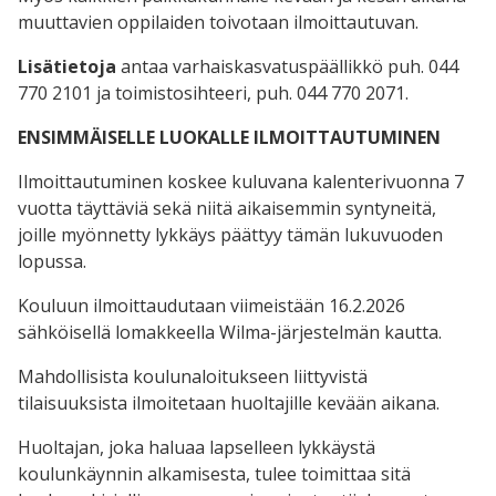
muuttavien oppilaiden toivotaan ilmoittautuvan.
Lisätietoja
antaa varhaiskasvatuspäällikkö puh. 044
770 2101 ja toimistosihteeri, puh. 044 770 2071.
ENSIMMÄISELLE LUOKALLE ILMOITTAUTUMINEN
Ilmoittautuminen koskee kuluvana kalenterivuonna 7
vuotta täyttäviä sekä niitä aikaisemmin syntyneitä,
joille myönnetty lykkäys päättyy tämän lukuvuoden
lopussa.
Kouluun ilmoittaudutaan viimeistään 16.2.2026
sähköisellä lomakkeella Wilma-järjestelmän kautta.
Mahdollisista koulunaloitukseen liittyvistä
tilaisuuksista ilmoitetaan huoltajille kevään aikana.
Huoltajan, joka haluaa lapselleen lykkäystä
koulunkäynnin alkamisesta, tulee toimittaa sitä