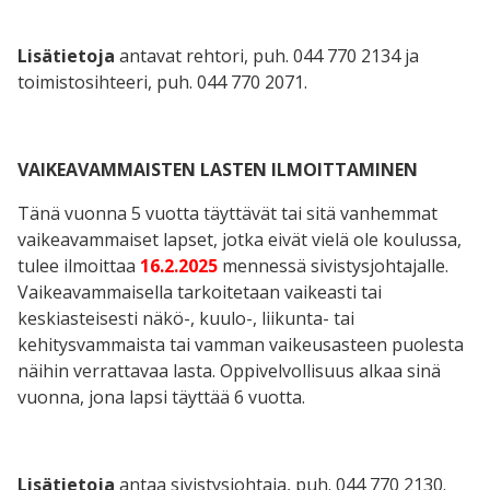
Lisätietoja
antavat rehtori, puh. 044 770 2134 ja
toimistosihteeri, puh. 044 770 2071.
VAIKEAVAMMAISTEN LASTEN ILMOITTAMINEN
Tänä vuonna 5 vuotta täyttävät tai sitä vanhemmat
vaikeavammaiset lapset, jotka eivät vielä ole koulussa,
tulee ilmoittaa
16.2.2025
mennessä sivistysjohtajalle.
Vaikeavammaisella tarkoitetaan vaikeasti tai
keskiasteisesti näkö-, kuulo-, liikunta- tai
kehitysvammaista tai vamman vaikeusasteen puolesta
näihin verrattavaa lasta. Oppivelvollisuus alkaa sinä
vuonna, jona lapsi täyttää 6 vuotta.
Lisätietoja
antaa sivistysjohtaja, puh. 044 770 2130.