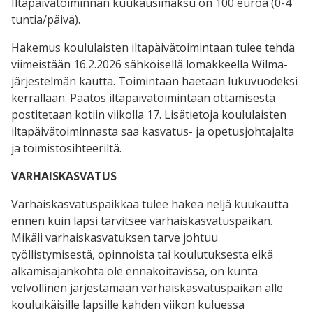
Iltapäivätoiminnan kuukausimaksu on 100 euroa (0-4
tuntia/päivä).
Hakemus koululaisten iltapäivätoimintaan tulee tehdä
viimeistään 16.2.2026 sähköisellä lomakkeella Wilma-
järjestelmän kautta. Toimintaan haetaan lukuvuodeksi
kerrallaan. Päätös iltapäivätoimintaan ottamisesta
postitetaan kotiin viikolla 17. Lisätietoja koululaisten
iltapäivätoiminnasta saa kasvatus- ja opetusjohtajalta
ja toimistosihteeriltä.
VARHAISKASVATUS
Varhaiskasvatuspaikkaa tulee hakea neljä kuukautta
ennen kuin lapsi tarvitsee varhaiskasvatuspaikan.
Mikäli varhaiskasvatuksen tarve johtuu
työllistymisestä, opinnoista tai koulutuksesta eikä
alkamisajankohta ole ennakoitavissa, on kunta
velvollinen järjestämään varhaiskasvatuspaikan alle
kouluikäisille lapsille kahden viikon kuluessa