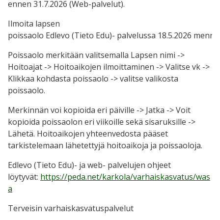
ennen 31.7.2026 (Web-palvelut).
Ilmoita lapsen
poissaolo Edlevo (Tieto Edu)- palvelussa 18.5.2026 menne
Poissaolo merkitään valitsemalla Lapsen nimi ->
Hoitoajat -> Hoitoaikojen ilmoittaminen -> Valitse vk ->
Klikkaa kohdasta poissaolo -> valitse valikosta
poissaolo.
Merkinnän voi kopioida eri päiville -> Jatka -> Voit
kopioida poissaolon eri viikoille sekä sisaruksille ->
Lähetä. Hoitoaikojen yhteenvedosta pääset
tarkistelemaan lähetettyjä hoitoaikoja ja poissaoloja.
Edlevo (Tieto Edu)- ja web- palvelujen ohjeet
löytyvät:
https://peda.net/karkola/varhaiskasvatus/was
a
Terveisin varhaiskasvatuspalvelut