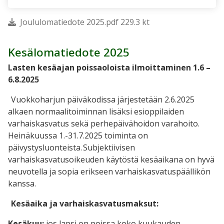
Joululomatiedote 2025.pdf 229.3 kt
Kesälomatiedote 2025
Lasten kesäajan poissaoloista ilmoittaminen 1.6 –
6.8.2025
Vuokkoharjun päiväkodissa järjestetään 2.6.2025
alkaen normaalitoiminnan lisäksi esioppilaiden
varhaiskasvatus sekä perhepäivähoidon varahoito.
Heinäkuussa 1.-31.7.2025 toiminta on
päivystysluonteista. Subjektiivisen
varhaiskasvatusoikeuden käytöstä kesäaikana on hyvä
neuvotella ja sopia erikseen varhaiskasvatuspäällikön
kanssa.
Kesäaika ja varhaiskasvatusmaksut:
Kesäkuu:
jos lapsi on poissa koko kuukauden,