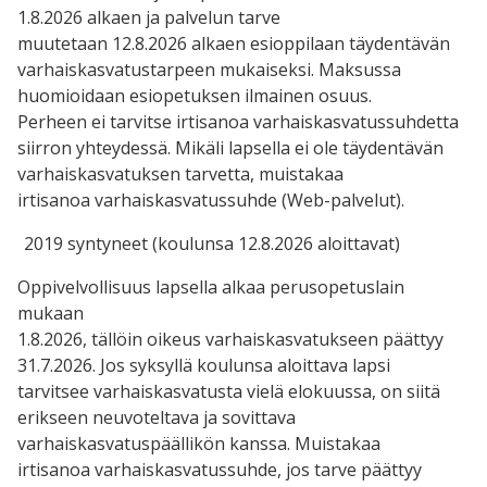
1.8.2026 alkaen ja palvelun tarve
muutetaan 12.8.2026 alkaen esioppilaan täydentävän
varhaiskasvatustarpeen mukaiseksi. Maksussa
huomioidaan esiopetuksen ilmainen osuus.
Perheen ei tarvitse irtisanoa varhaiskasvatussuhdetta
siirron yhteydessä. Mikäli lapsella ei ole täydentävän
varhaiskasvatuksen tarvetta, muistakaa
irtisanoa varhaiskasvatussuhde (Web-palvelut).
2019 syntyneet (koulunsa 12.8.2026 aloittavat)
Oppivelvollisuus lapsella alkaa perusopetuslain
mukaan
1.8.2026, tällöin oikeus varhaiskasvatukseen päättyy
31.7.2026. Jos syksyllä koulunsa aloittava lapsi
tarvitsee varhaiskasvatusta vielä elokuussa, on siitä
erikseen neuvoteltava ja sovittava
varhaiskasvatuspäällikön kanssa. Muistakaa
irtisanoa varhaiskasvatussuhde, jos tarve päättyy