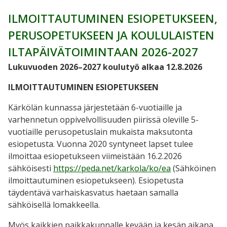
ILMOITTAUTUMINEN ESIOPETUKSEEN,
PERUSOPETUKSEEN JA KOULULAISTEN
ILTAPÄIVÄTOIMINTAAN 2026-2027
Lukuvuoden 2026–2027 koulutyö alkaa 12.8.2026
ILMOITTAUTUMINEN ESIOPETUKSEEN
Kärkölän kunnassa järjestetään 6-vuotiaille ja
varhennetun oppivelvollisuuden piirissä oleville 5-
vuotiaille perusopetuslain mukaista maksutonta
esiopetusta. Vuonna 2020 syntyneet lapset tulee
ilmoittaa esiopetukseen viimeistään 16.2.2026
sähköisesti
https://peda.net/karkola/ko/ea
(Sähköinen
ilmoittautuminen esiopetukseen). Esiopetusta
täydentävä varhaiskasvatus haetaan samalla
sähköisellä lomakkeella.
Myös kaikkien paikkakunnalle kevään ja kesän aikana