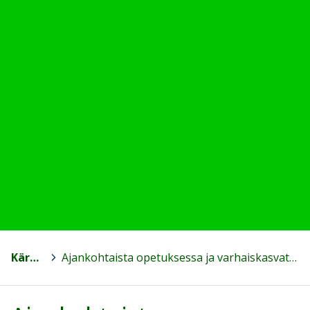
Kärkölä
>
Ajankohtaista opetuksessa ja varhaiskasvatuksessa