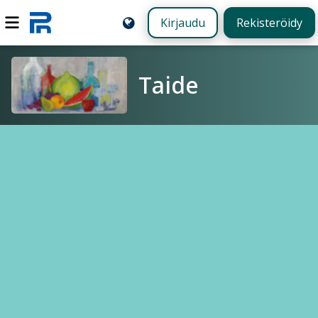
Kirjaudu
Rekisteröidy
Taide