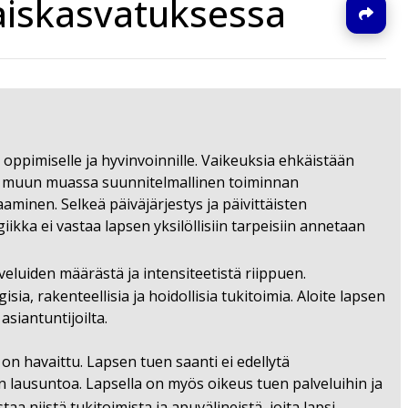
aiskasvatuksessa
J
oppimiselle ja hyvinvoinnille. Vaikeuksia ehkäistään
luvat muun muassa suunnitelmallinen toiminnan
inen. Selkeä päiväjärjestys ja päivittäisten
ikka ei vastaa lapsen yksilöllisiin tarpeisiin annetaan
eluiden määrästä ja intensiteetistä riippuen.
, rakenteellisia ja hoidollisia tukitoimia. Aloite lapsen
asiantuntijoilta.
 on havaittu. Lapsen tuen saanti ei edellytä
on lausuntoa. Lapsella on myös oikeus tuen palveluihin ja
aa niistä tukitoimista ja apuvälineistä, joita lapsi