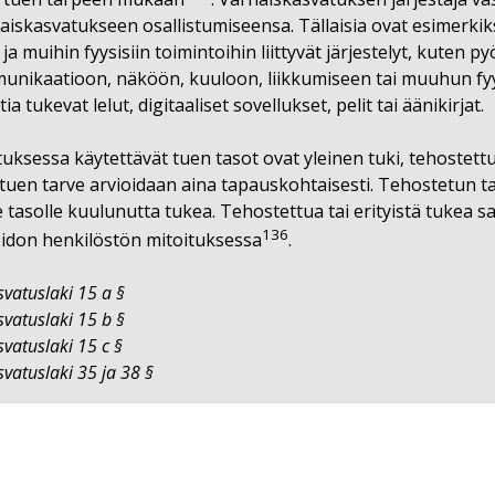
haiskasvatukseen osallistumiseensa. Tällaisia ovat esimerkik
ja muihin fyysisiin toimintoihin liittyvät järjestelyt, kuten py
unikaatioon, näköön, kuuloon, liikkumiseen tai muuhun fyys
 tukevat lelut, digitaaliset sovellukset, pelit tai äänikirjat.
ksessa käytettävät tuen tasot ovat yleinen tuki, tehostettu t
 tuen tarve arvioidaan aina tapauskohtaisesti. Tehostetun tai
 tasolle kuulunutta tukea. Tehostettua tai erityistä tukea 
136
idon henkilöstön mitoituksessa
.
vatuslaki 15 a §
vatuslaki 15 b §
vatuslaki 15 c §
vatuslaki 35 ja 38 §