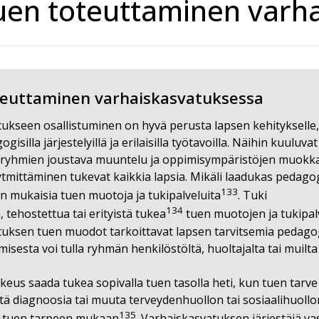
uen toteuttaminen varh
euttaminen varhaiskasvatuksessa
ukseen osallistuminen on hyvä perusta lapsen kehitykselle, 
gisilla järjestelyillä ja erilaisilla työtavoilla. Näihin kuu
 ryhmien joustava muuntelu ja oppimisympäristöjen muokkaam
tmittäminen tukevat kaikkia lapsia. Mikäli laadukas pedagogi
133
n mukaisia tuen muotoja ja tukipalveluita
. Tuki
134
ä, tehostettua tai erityistä tukea
tuen muotojen ja tukipalv
uksen tuen muodot tarkoittavat lapsen tarvitsemia pedagogisia
isesta voi tulla ryhmän henkilöstöltä, huoltajalta tai muilta 
keus saada tukea sopivalla tuen tasolla heti, kun tuen tarve
istä diagnoosia tai muuta terveydenhuollon tai sosiaalihuoll
135
n tuen tarpeen mukaan
. Varhaiskasvatuksen järjestäjä vast