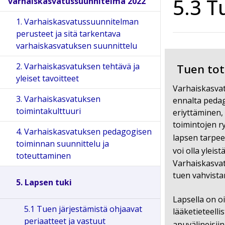
5.3 T
varhaiskasvatussuunnitelma 2022
1. Varhaiskasvatussuunnitelman
perusteet ja sitä tarkentava
varhaiskasvatuksen suunnittelu
2. Varhaiskasvatuksen tehtävä ja
Tuen tot
yleiset tavoitteet
Varhaiskasvat
3. Varhaiskasvatuksen
ennalta pedago
toimintakulttuuri
eriyttäminen,
toimintojen ry
4. Varhaiskasvatuksen pedagogisen
lapsen tarpee
toiminnan suunnittelu ja
voi olla yleist
toteuttaminen
Varhaiskasvat
tuen vahvistam
5. Lapsen tuki
Lapsella on oi
5.1 Tuen järjestämistä ohjaavat
lääketieteell
periaatteet ja vastuut
apuvälineisii