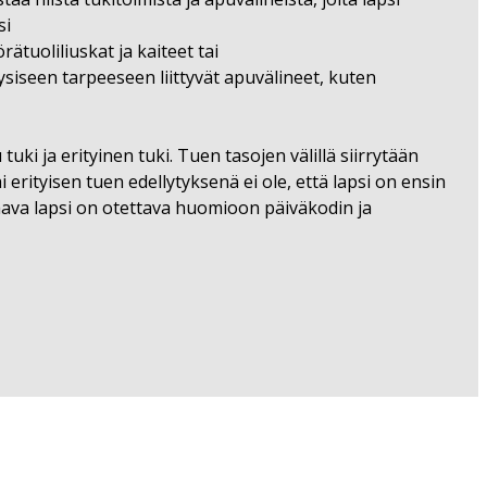
si
örätuoliliuskat ja kaiteet tai
iseen tarpeeseen liittyvät apuvälineet, kuten
uki ja erityinen tuki. Tuen tasojen välillä siirrytään
 erityisen tuen edellytyksenä ei ole, että lapsi on ensin
saava lapsi on otettava huomioon päiväkodin ja