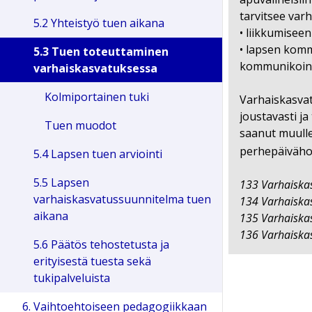
tarvitsee var
5.2 Yhteistyö tuen aikana
• liikkumiseen 
• lapsen komm
5.3 Tuen toteuttaminen
kommunikointia
varhaiskasvatuksessa
Kolmiportainen tuki
Varhaiskasvatu
joustavasti ja
Tuen muodot
saanut muulle
perhepäiväho
5.4 Lapsen tuen arviointi
5.5 Lapsen
133 Varhaiskas
varhaiskasvatussuunnitelma tuen
134 Varhaiskas
aikana
135 Varhaiskas
136 Varhaiskas
5.6 Päätös tehostetusta ja
erityisestä tuesta sekä
tukipalveluista
6. Vaihtoehtoiseen pedagogiikkaan