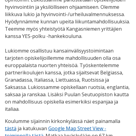
hyvinvointiin ja yksilölliseen ohjaamiseen. Olemme
liikkuva lukio ja hyvinvointi-/urheiluvalmennuksessa.
Hyödynnämme kunnan upeita liikuntamahdollisuuksia.
Teemme myös yhteistyötä Kangasniemen yrittäjien
kanssa YES-polku -hankekouluna.
Lukiomme osallistuu kansainvälisyystoimintaan
tarjoten opiskelijoillemme mahdollisuuden olla osa
europpalaista nuorten yhteisöä. Työskentelemme
partnerikoulujen kanssa, jotka sijaitsevat Belgiassa,
Granadassa, Italiassa, Liettuassa, Ruotsissa ja
Saksassa. Lukiossamme opiskellaan ruotsia, englantia,
saksaa ja ranskaa. Lisäksi Puulan Seutuopiston kautta
on mahdollisuus opiskella esimerkiksi espanjaa ja
italiaa.
Koulumme sijainnin kirkonkylässä näet painamalla
tästä
ja katukuvan
Google Map Street View -
toiminnolla tästä
. Matkaa Jyväskylään on 67 km,