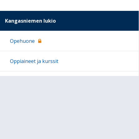
Kangasniemen lukio
Opehuone
Oppiaineet ja kurssit
Henkilökunta
Ruokalista
Kuvagalleria