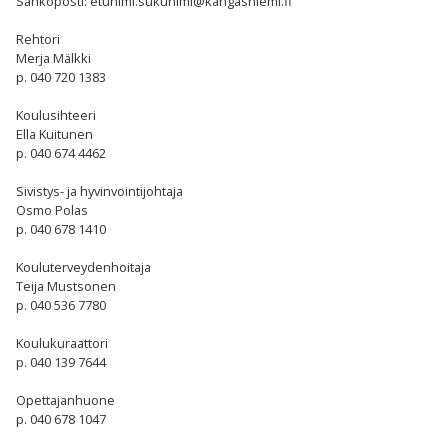
Sähköposti: etunimi.sukunimi@kangasniemi.fi
Rehtori
Merja Mälkki
p. 040 720 1383
Koulusihteeri
Ella Kuitunen
p.
040 674 4462
Sivistys- ja hyvinvointijohtaja
Osmo Polas
p. 040 678 1410
Kouluterveydenhoitaja
Teija Mustsonen
p. 040 536 7780
Koulukuraattori
p. 040 139 7644
Opettajanhuone
p. 040 678 1047