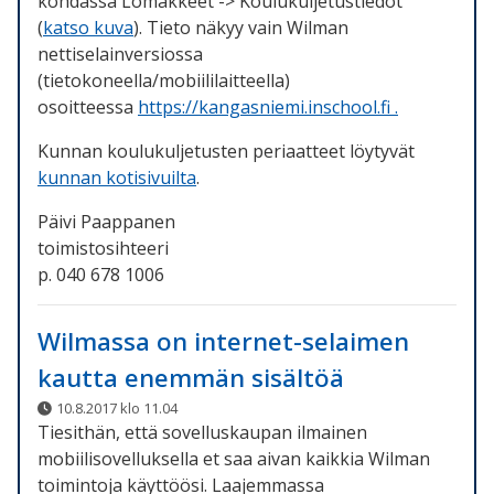
kohdassa Lomakkeet -> Koulukuljetustiedot
(
katso kuva
). Tieto näkyy vain Wilman
nettiselainversiossa
(tietokoneella/mobiililaitteella)
osoitteessa
https://kangasniemi.inschool.fi .
Kunnan koulukuljetusten periaatteet löytyvät
kunnan kotisivuilta
.
Päivi Paappanen
toimistosihteeri
p. 040 678 1006
Wilmassa on internet-selaimen
kautta enemmän sisältöä
10.8.2017 klo 11.04
Tiesithän, että sovelluskaupan ilmainen
mobiilisovelluksella et saa aivan kaikkia Wilman
toimintoja käyttöösi. Laajemmassa