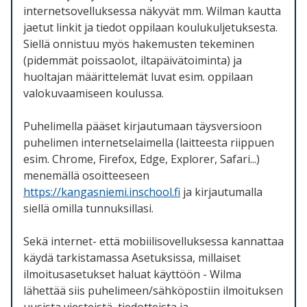
internetsovelluksessa näkyvät mm. Wilman kautta
jaetut linkit ja tiedot oppilaan koulukuljetuksesta.
Siellä onnistuu myös hakemusten tekeminen
(pidemmät poissaolot, iltapäivätoiminta) ja
huoltajan määrittelemät luvat esim. oppilaan
valokuvaamiseen koulussa.
Puhelimella pääset kirjautumaan täysversioon
puhelimen internetselaimella (laitteesta riippuen
esim. Chrome, Firefox, Edge, Explorer, Safari...)
menemällä osoitteeseen
https://kangasniemi.inschool.fi
ja kirjautumalla
siellä omilla tunnuksillasi.
Sekä internet- että mobiilisovelluksessa kannattaa
käydä tarkistamassa Asetuksissa, millaiset
ilmoitusasetukset haluat käyttöön - Wilma
lähettää siis puhelimeen/sähköpostiin ilmoituksen
uusista viesteistä, tiedotteista ja