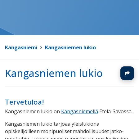
Kangasniemi
>
Kangasniemen lukio
Kangasniemen lukio
Tervetuloa!
Kangasniemen lukio on
Kangasniemellä
Etelä-Savossa.
Kangasniemen lukio tarjoaa yleislukiona
opiskelijoilleen monipuoliset mahdollisuudet jatko-
opintoihin. Lukiossamme panostetaan opiskelijoiden