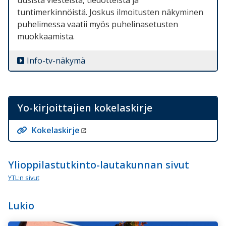
tuntimerkinnöistä. Joskus ilmoitusten näkyminen
puhelimessa vaatii myös puhelinasetusten
muokkaamista.
Info-tv-näkymä
Yo-kirjoittajien kokelaskirje
Kokelaskirje
Ylioppilastutkinto-lautakunnan sivut
YTL:n sivut
Lukio