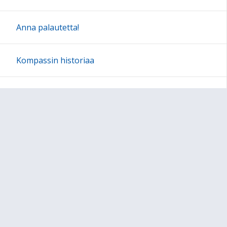
Anna palautetta!
Kompassin historiaa
Sivun alkuun
Ohjeet
Saavutettavuus
Yksityisyydensuoja
Lähetä palautetta Peda.net-ylläpidolle
Ilmoita asiaton sisältö