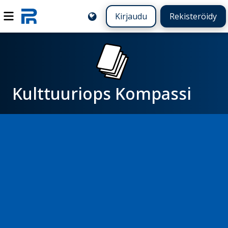
Kirjaudu
Rekisteröidy
Kulttuuriops Kompassi