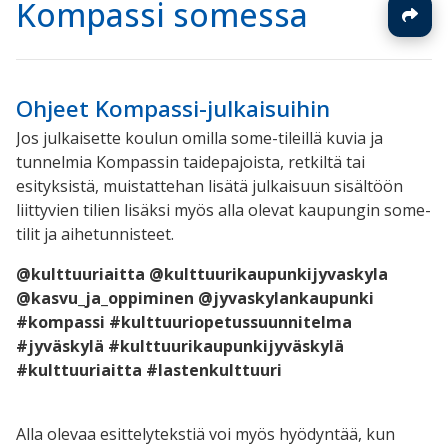
Kompassi somessa
Ohjeet Kompassi-julkaisuihin
Jos julkaisette koulun omilla some-tileillä kuvia ja
tunnelmia Kompassin taidepajoista, retkiltä tai
esityksistä, muistattehan lisätä julkaisuun sisältöön
liittyvien tilien lisäksi myös alla olevat kaupungin some-
tilit ja aihetunnisteet.
@kulttuuriaitta @
kulttuurikaupunkijyvaskyla
@
kasvu_ja_oppiminen @jyvas
kylankaupunki
#kompassi #
kulttuuriopetussuunnitelma
#jyväskylä #kulttuurikaupunkijyväskylä
#kulttuuriaitta #lastenkulttuuri
Alla olevaa esittelytekstiä voi myös hyödyntää, kun