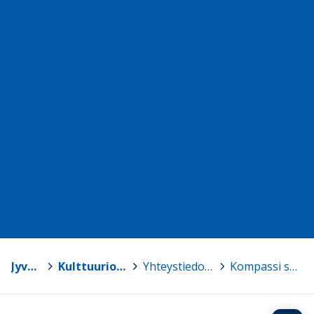
Jyväskylä
>
Kulttuuriops Kompassi
>
Yhteystiedot ja lisätietoja
>
Kompassi somessa