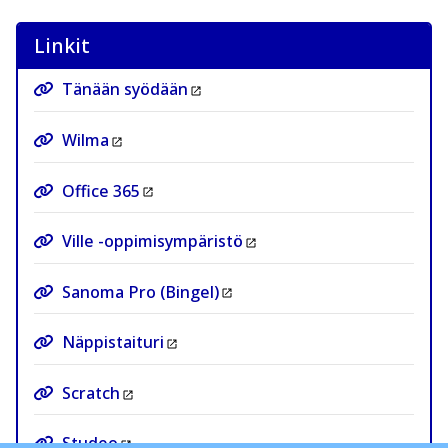
Linkit
Tänään syödään
Wilma
Office 365
Ville -oppimisympäristö
Sanoma Pro (Bingel)
Näppistaituri
Scratch
Studeo