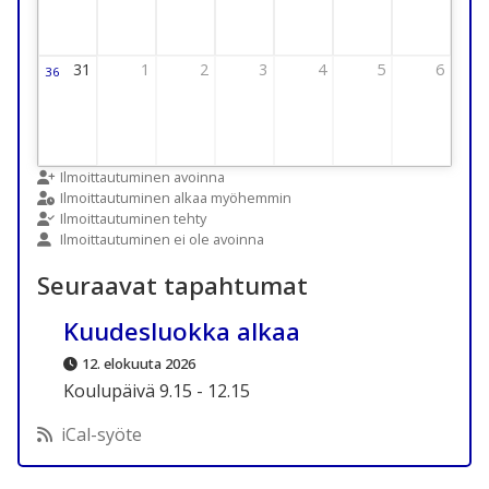
31
1
2
3
4
5
6
36
Viikko 36
31 August 2026 Thursday
1 September 2026 Thursday
2 September 2026 Thursday
3 September 2026 Thursday
4 September 2026 Thursday
5 September 2026 T
6 September
Ilmoittautuminen avoinna
Ilmoittautuminen alkaa myöhemmin
Ilmoittautuminen tehty
Ilmoittautuminen ei ole avoinna
Seuraavat tapahtumat
Kuudesluokka alkaa
12. elokuuta 2026
Koulupäivä 9.15 - 12.15
iCal-syöte