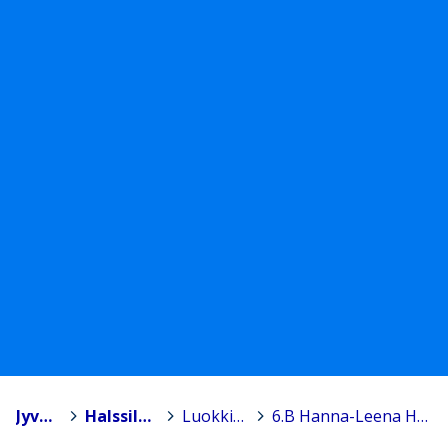
Jyväskylä
>
Halssilan koulu
>
Luokkien sivut
>
6.B Hanna-Leena Heikkinen