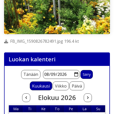
FB_IMG_1590826782491.jpg 196.4 kt
Luokan kalenteri
Tänään
Kuukausi
Viikko
Päivä
Elokuu 2026
Ma
Ti
Ke
To
Pe
La
Su
Maanantai
Tiistai
Keskiviikko
Torstai
Perjantai
Lauantai
Sunnunta