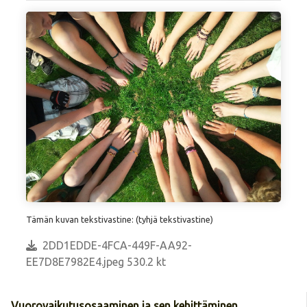
Tämän kuvan tekstivastine: (tyhjä tekstivastine)
2DD1EDDE-4FCA-449F-AA92-
EE7D8E7982E4.jpeg 530.2 kt
Vuorovaikutusosaaminen ja sen kehittäminen