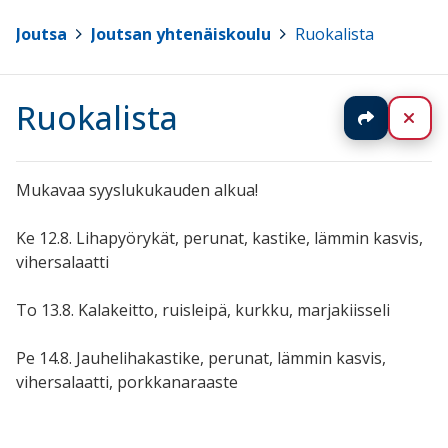
Joutsa
>
Joutsan yhtenäiskoulu
>
Ruokalista
Ruokalista
Jaa
Sul
Mukavaa syyslukukauden alkua!
Ke 12.8. Lihapyörykät, perunat, kastike, lämmin kasvis,
vihersalaatti
To 13.8. Kalakeitto, ruisleipä, kurkku, marjakiisseli
Pe 14.8. Jauhelihakastike, perunat, lämmin kasvis,
vihersalaatti, porkkanaraaste