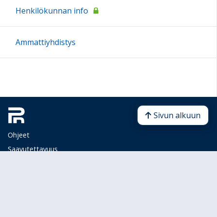
Henkilökunnan info
Ammattiyhdistys
Sivun alkuun
Ohjeet
Saavutettavuus
Yksityisyydensuoja
Lähetä palautetta Peda.net-ylläpidolle
Ilmoita asiaton sisältö
Tämän sivun lisenssi
Peda.net-yleislisenssi