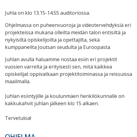
Juhla on klo 13.15-14.55 auditoriossa.
Ohjelmassa on puheenvuoroja ja videotervehdyksiä eri
projekteissa mukana olleilta meidän talon entisiltä ja
nykyisiltä opiskelijoilta ja opettajilta, sekä
kumppaneilta Joutsan seudulta ja Euroopasta.
Juhlan avulla haluamme nostaa esiin eri projektit
vuosien varrelta ja erityisesti sen, mitä kaikkea
opiskelijat oppivatkaan projektitoiminassa ja reissuissa
maailmalla.
Juhlan esiintyjille ja koulunmäen henkilökunnalle on
kakkukahvit juhlan jälkeen klo 15 alkaen.
Tervetuloa!
OHJELMA