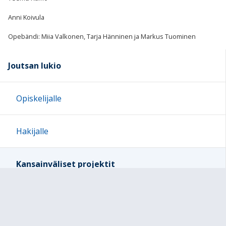
Anni Koivula
Opebändi: Miia Valkonen, Tarja Hänninen ja Markus Tuominen
Joutsan lukio
Opiskelijalle
Hakijalle
Kansainväliset projektit
KV-JUHLA 8.5.2026
Espanja´26 -projekti