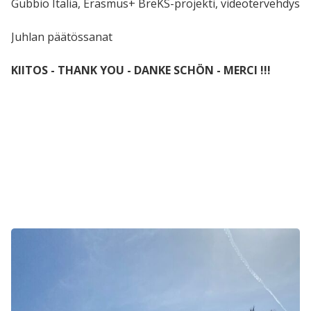
Gubbio Italia, Erasmus+ BreKS-projekti, videotervehdys
Juhlan päätössanat
KIITOS - THANK YOU - DANKE SCHÖN - MERCI !!!