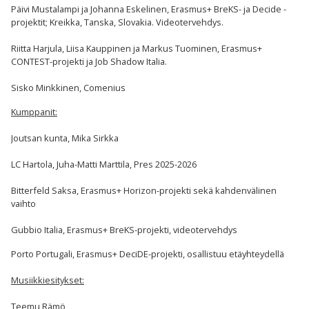
Päivi Mustalampi ja Johanna Eskelinen, Erasmus+ BreKS- ja Decide -
projektit; Kreikka, Tanska, Slovakia. Videotervehdys.
Riitta Harjula, Liisa Kauppinen ja Markus Tuominen, Erasmus+
CONTEST-projekti ja Job Shadow Italia.
Sisko Minkkinen, Comenius
Kumppanit:
Joutsan kunta, Mika Sirkka
LC Hartola, Juha-Matti Marttila, Pres 2025-2026
Bitterfeld Saksa, Erasmus+ Horizon-projekti sekä kahdenvälinen
vaihto
Gubbio Italia, Erasmus+ BreKS-projekti, videotervehdys
Porto Portugali, Erasmus+ DeciDE-projekti, osallistuu etäyhteydellä
Musiikkiesitykset:
Teemu Rämö