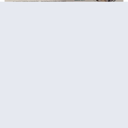
Eläintarhassa
Katselutila
Barcelonan eläintarha oli mielenkiintoinen kohde, jossa
nähtävää oli paljon. Vietimme eläintarhassa muutaman tunnin,
joiden aikana opimme lisää luonnon monimuotoisuuden
arvostamisesta sekä empatiasta eläimiä kohtaan. Kaikkein
mieleenpainuvimmat eläimet tarhassa olivat erityisesti erilaiset
hauskat apinat. Kokemus oli kokonaisuudessaan ikimuistoinen
ja mieleenpainuva.