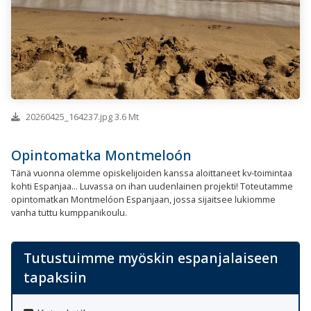
20260425_164237.jpg 3.6 Mt
Opintomatka Montmeloón
Tänä vuonna olemme opiskelijoiden kanssa aloittaneet kv-toimintaa
kohti Espanjaa... Luvassa on ihan uudenlainen projekti! Toteutamme
opintomatkan Montmelóon Espanjaan, jossa sijaitsee lukiomme
vanha tuttu kumppanikoulu.
Tutustuimme myöskin espanjalaiseen
tapaksiin