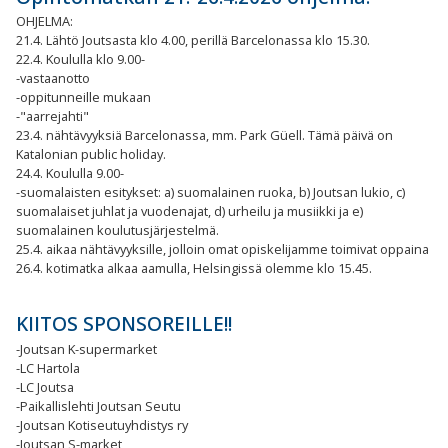
OHJELMA:
21.4. Lähtö Joutsasta klo 4.00, perillä Barcelonassa klo
15.30.
22.4. Koululla klo 9.00-
-vastaanotto
-oppitunneille mukaan
-"aarrejahti"
23.4. nähtävyyksiä Barcelonassa, mm. Park Güell. Tämä päivä on
Katalonian public holiday.
24.4. Koululla 9.00-
-suomalaisten esitykset: a) suomalainen ruoka, b) Joutsan lukio, c)
suomalaiset juhlat ja vuodenajat, d) urheilu ja musiikki ja e)
suomalainen koulutusjärjestelmä.
25.4. aikaa nähtävyyksille, jolloin omat opiskelijamme toimivat oppaina
26.4. kotimatka alkaa aamulla, Helsingissä olemme klo 15.45.
KIITOS SPONSOREILLE!!
-Joutsan K-supermarket
-LC Hartola
-LC Joutsa
-Paikallislehti Joutsan Seutu
-Joutsan Kotiseutuyhdistys ry
-Joutsan S-market