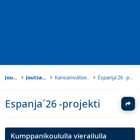
Joutsa
>
Joutsan lukio
>
Kansainväliset projektit
>
Espanja´26 -projekti
Espanja´26 -projekti
Kumppanikoululla vierailulla