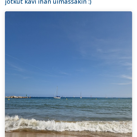
jotkut kävi ihan uimassakin :)