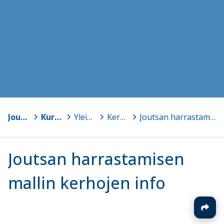
Joutsa
>
Kurkiauran koulu
>
Yleisinfo
>
Kerhot 2026-27
>
Joutsan harrastamisen mallin kerhojen info
Joutsan harrastamisen
mallin kerhojen info