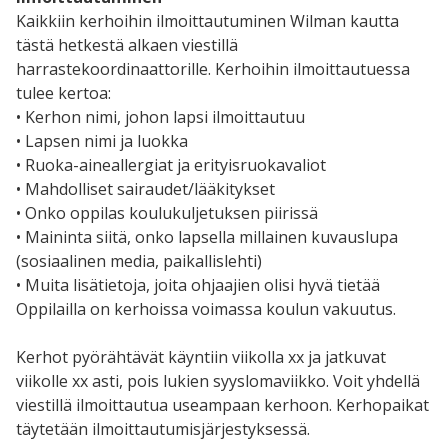
Kaikkiin kerhoihin ilmoittautuminen Wilman kautta
tästä hetkestä alkaen viestillä
harrastekoordinaattorille. Kerhoihin ilmoittautuessa
tulee kertoa:
• Kerhon nimi, johon lapsi ilmoittautuu
• Lapsen nimi ja luokka
• Ruoka-aineallergiat ja erityisruokavaliot
• Mahdolliset sairaudet/lääkitykset
• Onko oppilas koulukuljetuksen piirissä
• Maininta siitä, onko lapsella millainen kuvauslupa
(sosiaalinen media, paikallislehti)
• Muita lisätietoja, joita ohjaajien olisi hyvä tietää
Oppilailla on kerhoissa voimassa koulun vakuutus.
Kerhot pyörähtävät käyntiin viikolla xx ja jatkuvat
viikolle xx asti, pois lukien syyslomaviikko. Voit yhdellä
viestillä ilmoittautua useampaan kerhoon. Kerhopaikat
täytetään ilmoittautumisjärjestyksessä.