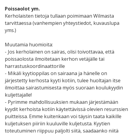
Poissaolot ym.
Kerholaisten tietoja tullaan poimimaan Wilmasta
tarvittaessa (vanhempien yhteystiedot, kuvauslupa
yms.)
Muutamia huomioita:
- Jos kerholainen on sairas, olisi toivottavaa, että
poissaolosta ilmoitetaan kerhon vetäjälle tai
harrastuskoordinaattorille
- Mikäli kyytioppilas on sairaana ja hänelle on
järjestetty kerhosta kyyti kotiin, tulee huoltajan itse
ilmoittaa sairastumisesta myös suoraan koulukyydin
kuljettajalle!
- Pyrimme mahdollisuuksien mukaan järjestämään
kyydit kerhoista kotiin käytettävissä olevien resurssien
puitteissa. Emme kuitenkaan voi täysin taata kaikille
kuljetuksen piiriin kuuluville kuljetusta. Kyytien
toteutuminen riippuu paljolti siitä, saadaanko niitä