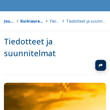
Joutsa
>
Kurkiauran koulu
>
Yleisinfo
>
Tiedotteet ja suunnitelmat
Tiedotteet ja
suunnitelmat