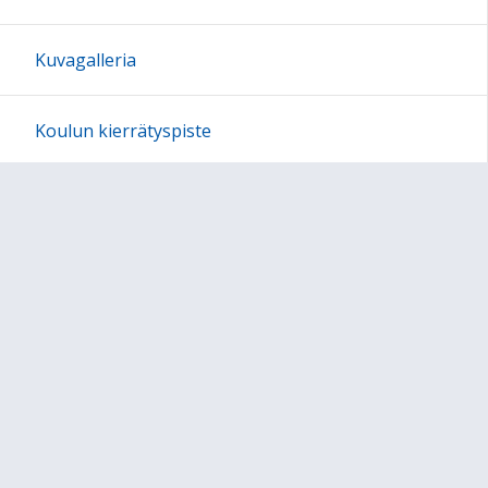
Kuvagalleria
Koulun kierrätyspiste
Tervetuloa kouluun
Sivukartta
Sivun alkuun
Ohjeet
Saavutettavuus
Yksityisyydensuoja