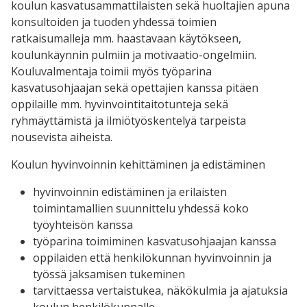
koulun
kasvatusammattilaisten
sekä huoltajien apuna
konsultoiden ja tuoden yhdessä toimien
ratkaisumalleja mm. haastavaan käytökseen,
koulunkäynnin pulmiin ja motivaatio-ongelmiin.
Kouluvalmentaja toimii myös työparina
kasvatusohjaajan sekä opettajien kanssa pitäen
oppilaille mm. hyvinvointitaitotunteja sekä
ryhmäyttämistä ja ilmiötyöskentelyä tarpeista
nousevista aiheista.
Koulun hyvinvoinnin kehittäminen ja edistäminen
hyvinvoinnin edistäminen ja erilaisten
toimintamallien suunnittelu yhdessä koko
työyhteisön kanssa
työparina toimiminen kasvatusohjaajan kanssa
oppilaiden että henkilökunnan hyvinvoinnin ja
työssä jaksamisen tukeminen
tarvittaessa vertaistukea, näkökulmia ja ajatuksia
koulun henkilökunnalle