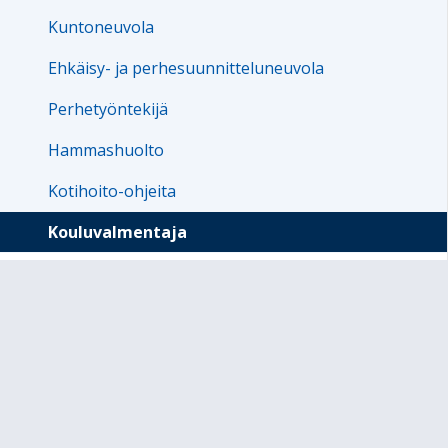
Kuntoneuvola
Ehkäisy- ja perhesuunnitteluneuvola
Perhetyöntekijä
Hammashuolto
Kotihoito-ohjeita
Kouluvalmentaja
Kuvagalleria
Koulun kierrätyspiste
Tervetuloa kouluun