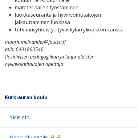
mateteriaalien työstäminen
luokkaseuranta ja hyvinvointitaitojen
jalkauttaminen luokissa
tutkimusyhteistyö Jyväskylän yliopiston kanssa
maarit.meinander@joutsa.fi
puh. 0401863546
Positiivisen pedagogiikan ja laaja-alaisten
hyvinvointitaitojen opettaja
Kurkiauran koulu
Yleisinfo
Henkilökunnalle