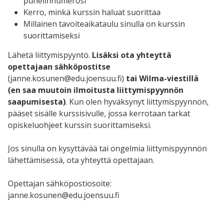
puhelinnumerosi
Kerro, minkä kurssin haluat suorittaa
Millainen tavoiteaikataulu sinulla on kurssin
suorittamiseksi
Lähetä liittymispyyntö.
Lisäksi ota yhteyttä
opettajaan
sähköpostitse
(janne.kosunen@edu.joensuu.fi)
tai Wilma-viestillä
(en saa muutoin ilmoitusta liittymispyynnön
saapumisesta)
. Kun olen hyväksynyt liittymispyynnön,
pääset sisälle kurssisivulle, jossa kerrotaan tarkat
opiskeluohjeet kurssin suorittamiseksi.
Jos sinulla on kysyttävää tai ongelmia liittymispyynnön
lähettämisessä, ota yhteyttä opettajaan.
Opettajan sähköpostiosoite:
janne.kosunen@edu.joensuu.fi