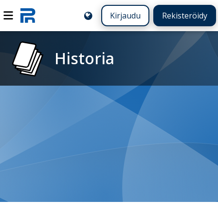
Kirjaudu
Rekisteröidy
Historia