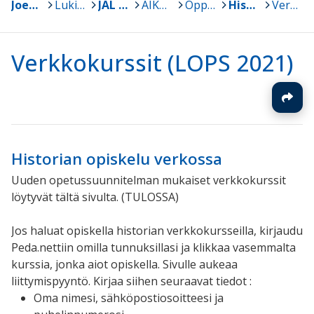
Joensuu
>
Lukiot
>
JAL Joensuun Aikuislukio
>
AIKUISLUKIO
>
Oppiaineet
>
Historia
>
Verkkokurssit (LOPS 2021)
Verkkokurssit (LOPS 2021)
Historian opiskelu verkossa
Uuden opetussuunnitelman mukaiset verkkokurssit
löytyvät tältä sivulta. (TULOSSA)
Jos haluat opiskella historian verkkokursseilla, kirjaudu
Peda.nettiin omilla tunnuksillasi ja klikkaa vasemmalta
kurssia, jonka aiot opiskella. Sivulle aukeaa
liittymispyyntö. Kirjaa siihen seuraavat tiedot :
Oma nimesi, sähköpostiosoitteesi ja