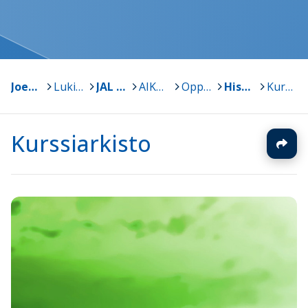
Joensuu
>
Lukiot
>
JAL Joensuun Aikuislukio
>
AIKUISLUKIO
>
Oppiaineet
>
Historia
>
Kurssiarkisto
Kurssiarkisto