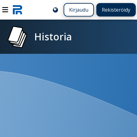
Kirjaudu
Rekisteröidy
Historia