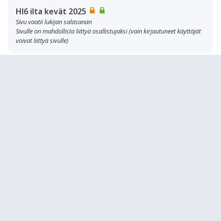
HI6 ilta kevät 2025
Sivu vaatii lukijan salasanan
Sivulle on mahdollista liittyä osallistujaksi (vain kirjautuneet käyttäjät
voivat liittyä sivulle)
Historia
Verkkokurssit (LOPS 2021)
Kurssiarkisto
HI1 Ihminen, ympäristö ja historia Syksy 2025
HI5 Ruotsin itämaasta Suomeksi