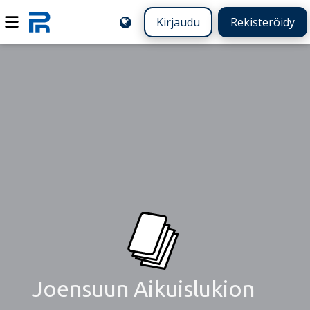
Kirjaudu
Rekisteröidy
Joensuun Aikuislukion