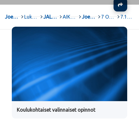
Ja
Joensuu
>
Lukiot
>
JAL Joensuun Aikuislukio
>
AIKUISLUKIO
>
Joensuun Aikuislukion opetussuunnitelma 2021
>
7 Opintojaksot
>
7.19 Tieto- ja viestintäteknologia
Koulukohtaiset valinnaiset opinnot