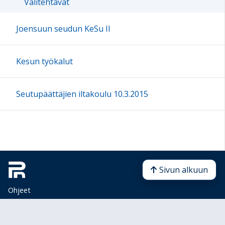
Välitehtävät
Joensuun seudun KeSu II
Kesun työkalut
Seutupäättäjien iltakoulu 10.3.2015
Sivun alkuun
Ohjeet
Saavutettavuus
Yksityisyydensuoja