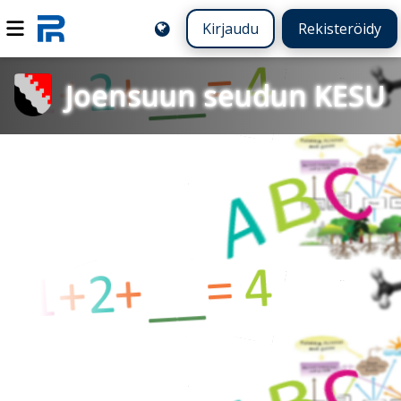
Kirjaudu
Rekisteröidy
Joensuun seudun KESU