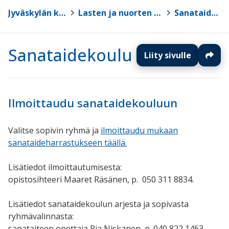
Jyväskylän kansalaisopisto
>
Lasten ja nuorten taiteen perusopetus
>
Sanataidekoulu
Sanataidekoulu
Liity sivulle
Ilmoittaudu sanataidekouluun
Valitse sopivin ryhmä ja
ilmoittaudu mukaan
sanataideharrastukseen täällä.
Lisätiedot ilmoittautumisesta:
opistosihteeri Maaret Räsänen
, p.
050 311 8834.
Lisätiedot sanataidekoulun arjesta ja sopivasta
ryhmävalinnasta:
sanataiteen opettaja Pia Niskanen, p. 040 822 1463,