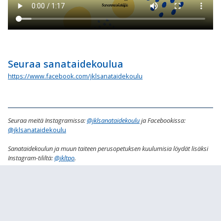
Seuraa sanataidekoulua
https://www.facebook.com/jklsanataidekoulu
Seuraa meitä Instagramissa:
@jklsanataidekoulu
ja Facebookissa:
@jklsanataidekoulu
Sanataidekoulun ja muun taiteen perusopetuksen kuulumisia löydät lisäksi
Instagram-tililtä:
@jkltpo
.
Tägää meidät hashtageilla: #jkltpo #jklsanataidekoulu.
Logoa napauttamalla pääset