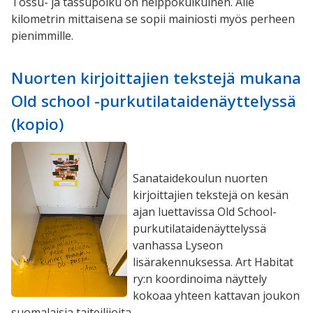
Tossu- ja tassupolku on helppokulkuinen. Alle
kilometrin mittaisena se sopii mainiosti myös perheen
pienimmille.
Nuorten kirjoittajien tekstejä mukana
Old school -purkutilataidenäyttelyssä
(kopio)
Sanataidekoulun nuorten
kirjoittajien tekstejä on kesän
ajan luettavissa Old School-
purkutilataidenäyttelyssä
vanhassa Lyseon
lisärakennuksessa. Art Habitat
ry:n koordinoima näyttely
kokoaa yhteen kattavan joukon
suomalaisia taiteilijoita.