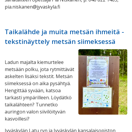
pia.niskanen@jyvaskyla.fi
Taikalähde ja muita metsän ihmeitä -
tekstinäyttely metsän siimeksessä
Ladun majalta kiemurtelee
metsään polku, jota rytmittävät
askelten lisäksi tekstit. Metsän
siimeksessä on aika pysähtyä.
Hengittää syvään, katsoa
tarkasti ympärilleen. Löydätkö
taikalähteen? Tunnetko
auringon valon siivilöityvän
kasvoillesi?
Jyväskylän Latu ryn ja Jyväskylän kansalaisopiston