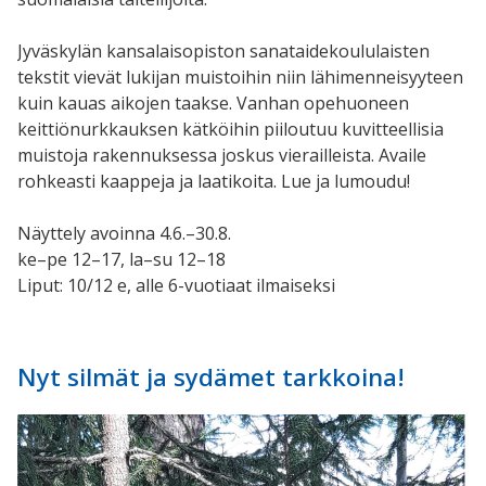
Jyväskylän kansalaisopiston sanataidekoululaisten
tekstit vievät lukijan muistoihin niin lähimenneisyyteen
kuin kauas aikojen taakse.
Vanhan opehuoneen
keittiönurkkauksen kätköihin piiloutuu kuvitteellisia
muistoja rakennuksessa joskus vierailleista.
Availe
rohkeasti kaappeja ja laatikoita. Lue ja lumoudu!
Näyttely avoinna
4.6.–30.8.
ke–pe 12–17, la–su 12–18
Liput: 10/12 e, alle 6-vuotiaat ilmaiseksi
Nyt silmät ja sydämet tarkkoina!