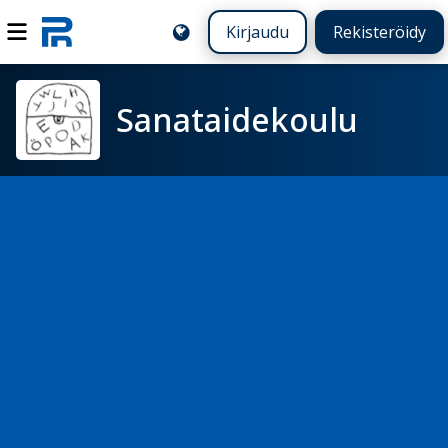
Kirjaudu
Rekisteröidy
Sanataidekoulu