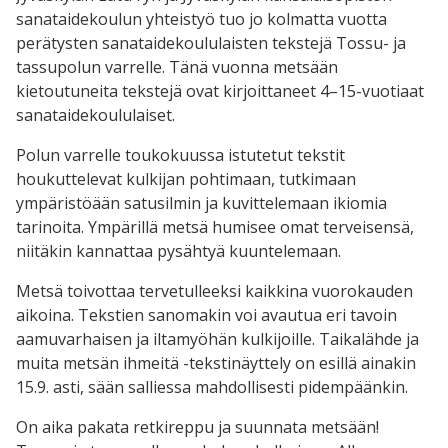
sanataidekoulun yhteistyö tuo jo kolmatta vuotta
perätysten sanataidekoululaisten tekstejä Tossu- ja
tassupolun varrelle. Tänä vuonna metsään
kietoutuneita tekstejä ovat kirjoittaneet 4–15-vuotiaat
sanataidekoululaiset.
Polun varrelle toukokuussa istutetut tekstit
houkuttelevat kulkijan pohtimaan, tutkimaan
ympäristöään satusilmin ja kuvittelemaan ikiomia
tarinoita. Ympärillä metsä humisee omat terveisensä,
niitäkin kannattaa pysähtyä kuuntelemaan.
Metsä toivottaa tervetulleeksi kaikkina vuorokauden
aikoina. Tekstien sanomakin voi avautua eri tavoin
aamuvarhaisen ja iltamyöhän kulkijoille. Taikalähde ja
muita metsän ihmeitä -tekstinäyttely on esillä ainakin
15.9. asti, sään salliessa mahdollisesti pidempäänkin.
On aika pakata retkireppu ja suunnata metsään!