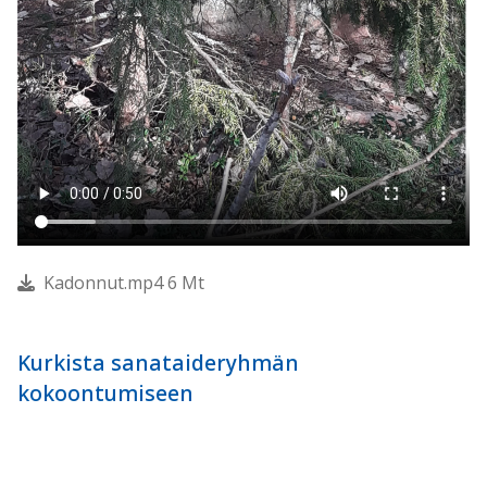
Kadonnut.mp4 6 Mt
Kurkista sanataideryhmän
kokoontumiseen