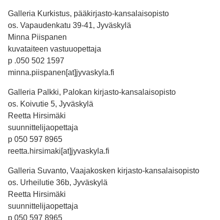
Galleria Kurkistus, pääkirjasto-kansalaisopisto
os. Vapaudenkatu 39-41, Jyväskylä
Minna Piispanen
kuvataiteen vastuuopettaja
p .050 502 1597
minna.piispanen[at]jyvaskyla.fi
Galleria Palkki, Palokan kirjasto-kansalaisopisto
os. Koivutie 5, Jyväskylä
Reetta Hirsimäki
suunnittelijaopettaja
p 050 597 8965
reetta.hirsimaki[at]jyvaskyla.fi
Galleria Suvanto, Vaajakosken kirjasto-kansalaisopisto
os. Urheilutie 36b, Jyväskylä
Reetta Hirsimäki
suunnittelijaopettaja
p 050 597 8965