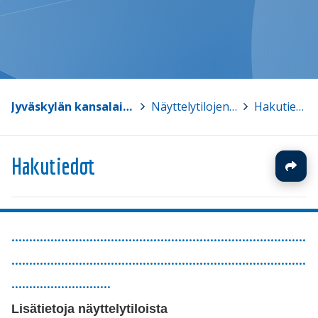
Jyväskylän kansalaisopisto
>
Näyttelytilojen haku
>
Hakutiedot
Hakutiedot
...................................................................................
...................................................................................
............................
Lisätietoja näyttelytiloista