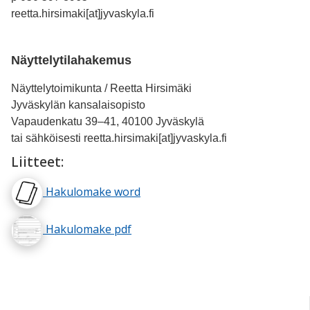
reetta.hirsimaki[at]jyvaskyla.fi
Näyttelytilahakemus
Näyttelytoimikunta / Reetta Hirsimäki
Jyväskylän kansalaisopisto
Vapaudenkatu 39–41, 40100 Jyväskylä
tai sähköisesti reetta.hirsimaki[at]jyvaskyla.fi
Liitteet:
Hakulomake word
Hakulomake pdf