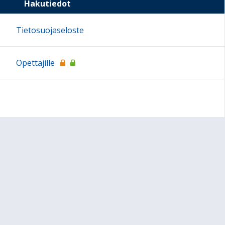
Hakutiedot
Tietosuojaseloste
Opettajille
Sivun alkuun
Ohjeet
Saavutettavuus
Yksityisyydensuoja
Lähetä palautetta Peda.net-ylläpidolle
Ilmoita asiaton sisältö