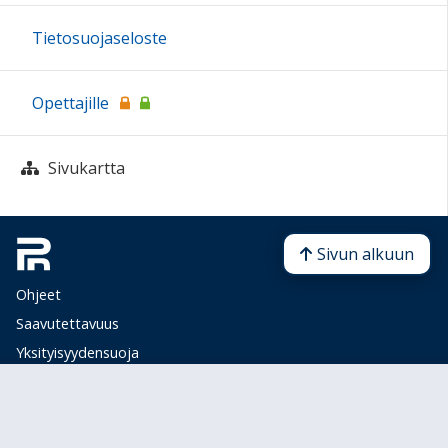
Tietosuojaseloste
Opettajille
Sivukartta
Sivun alkuun
Ohjeet
Saavutettavuus
Yksityisyydensuoja
Lähetä palautetta Peda.net-ylläpidolle
Ilmoita asiaton sisältö
Tämän sivun lisenssi
Peda.net-yleislisenssi