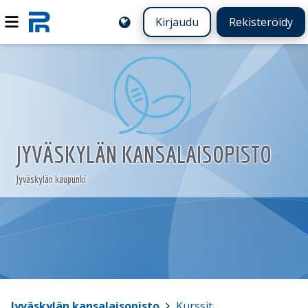
Kirjaudu
Rekisteröidy
JYVÄSKYLÄN KANSALAISOPISTO
Jyväskylän kaupunki
Jyväskylän kansalaisopisto
>
Kurssit