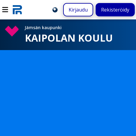
Kirjaudu
Rekisteröidy
Jämsän kaupunki
KAIPOLAN KOULU