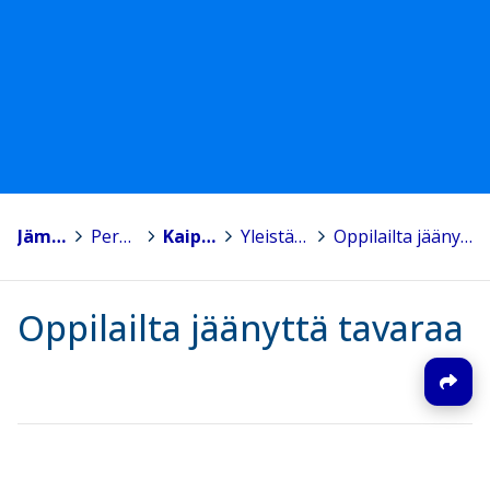
Jämsä
>
Perusopetus
>
Kaipolan koulu
>
Yleistä tiedotettavaa
>
Oppilailta jäänyttä tavaraa
Oppilailta jäänyttä tavaraa