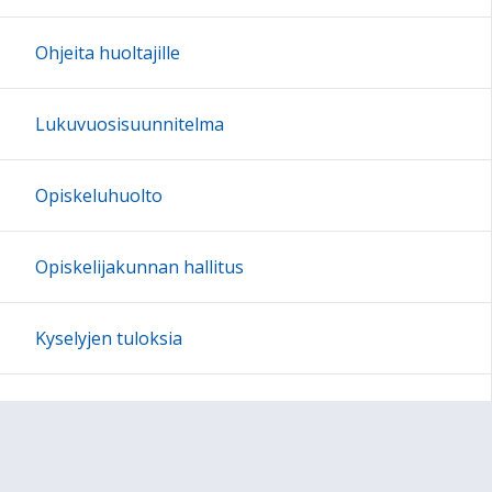
Ohjeita huoltajille
Lukuvuosisuunnitelma
Opiskeluhuolto
Opiskelijakunnan hallitus
Kyselyjen tuloksia
Kestävän kehityksen tiekartta -hanke
Kansainvälinen toiminta