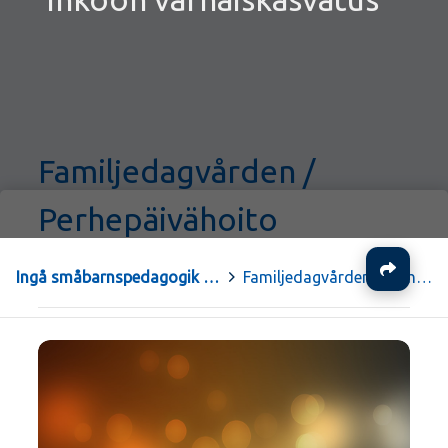
Familjedagvården /
Perhepäivähoito
Ja
Ingå småbarnspedagogik - Inkoon varhaiskasvatus
>
Familjedagvården / Perhepäivähoito