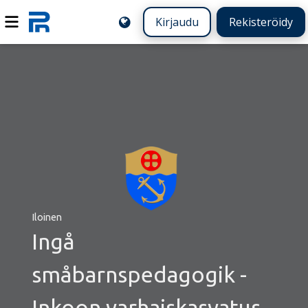
Kirjaudu
Rekisteröidy
Iloinen
Ingå
småbarnspedagogik -
Inkoon varhaiskasvatus