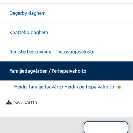
Degerby daghem
Knattebo daghem
Registerbeskrivning - Tietosuojaseloste
Familjedagvården / Perhepäivähoito
Heidis familjedagvård/ Heidin perhepäivähoito
Sivukartta
Sivun alkuun