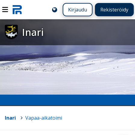
Kirjaudu
Rekisteröidy
Inari
Inari
>
Vapaa-aikatoimi