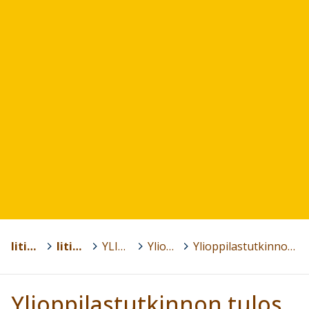
Iitin kunta
>
Iitin lukio
>
YLIOPPILASTUTKINTO
>
Ylioppilastutkinnon tulokset
>
Ylioppilastutkinnon tulos lv. 2009 - 2010
Ylioppilastutkinnon tulos