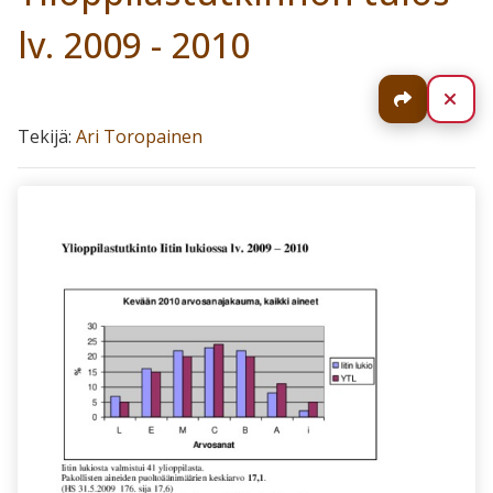
lv. 2009 - 2010
Jaa
Sul
Tekijä:
Ari Toropainen