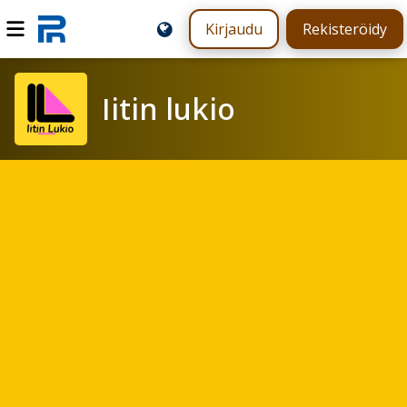
Kirjaudu
Rekisteröidy
Iitin lukio