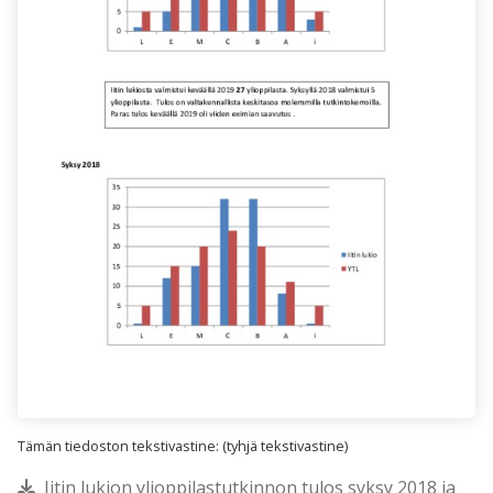
Tämän tiedoston tekstivastine: (tyhjä tekstivastine)
Iitin lukion ylioppilastutkinnon tulos syksy 2018 ja