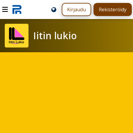
Kirjaudu
Rekisteröidy
Iitin lukio