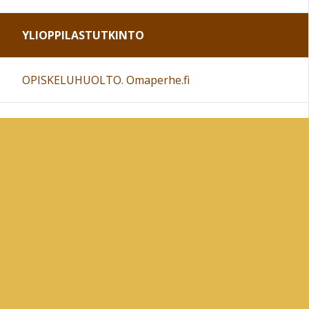
YLIOPPILASTUTKINTO
OPISKELUHUOLTO. Omaperhe.fi
Sivun alkuun
Ohjeet
Saavutettavuus
Yksityisyydensuoja
Lähetä palautetta Peda.net-ylläpidolle
Ilmoita asiaton sisältö