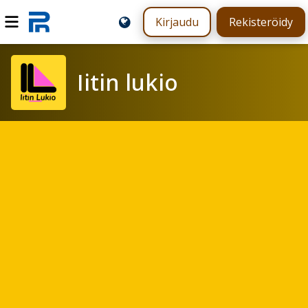
Kirjaudu
Rekisteröidy
Iitin lukio