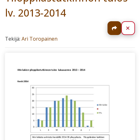
lv. 2013-2014
Jaa
Sul
Tekijä:
Ari Toropainen