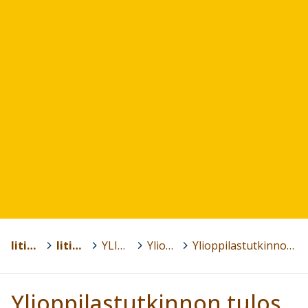
Iitin kunta
>
Iitin lukio
>
YLIOPPILASTUTKINTO
>
Ylioppilastutkinnon tulokset
>
Ylioppilastutkinnon tulos lv. 2013-2014
Ylioppilastutkinnon tulos