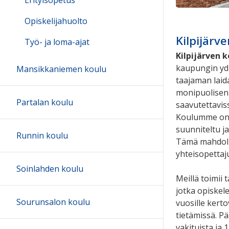
Erityisopetus
Opiskelijahuolto
Kilpijärv
Työ- ja loma-ajat
Kilpijärven k
kaupungin ydi
Mansikkaniemen koulu
taajaman laid
monipuolisen 
Partalan koulu
saavutettavis
Koulumme on j
suunniteltu ja
Runnin koulu
Tämä mahdollis
yhteisopettaj
Soinlahden koulu
Meillä toimii
jotka opiskel
Sourunsalon koulu
vuosille ker
tietämissä. Pä
vakituista ja