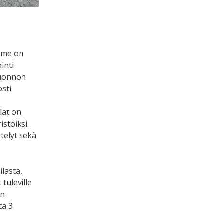
imme on
inti
 luonnon
sti
lat on
istöiksi.
ttelyt sekä
ilasta,
tuleville
an
ta 3