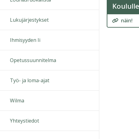
Koulull
Lukujärjestykset
näin!
Ihmisyyden Ii
Opetussuunnitelma
Työ- ja loma-ajat
Wilma
Yhteystiedot