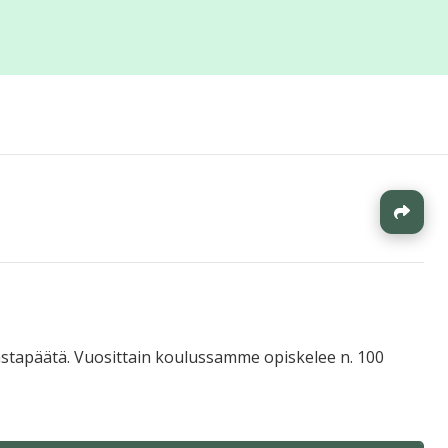
J
 vastapäätä. Vuosittain koulussamme opiskelee n. 100