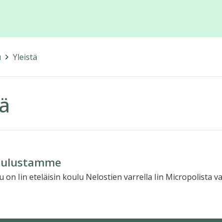
u
>
Yleistä
tä
koulustamme
u on Iin eteläisin koulu Nelostien varrella Iin Micropolista