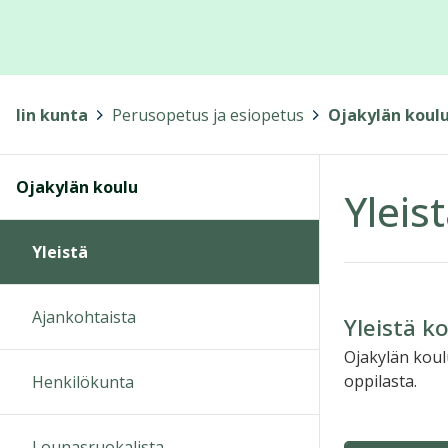
Iin kunta
>
Perusopetus ja esiopetus
>
Ojakylän koul
Ojakylän koulu
Yleis
Yleistä
Ajankohtaista
Yleistä 
Ojakylän koul
oppilasta.
Henkilökunta
Lounasruokalista