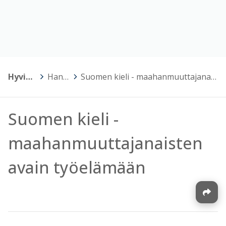
Hyvinkään Opisto
>
Hankkeet
>
Suomen kieli - maahanmuuttajanaisten avain työelämään
Suomen kieli -
maahanmuuttajanaisten
avain työelämään