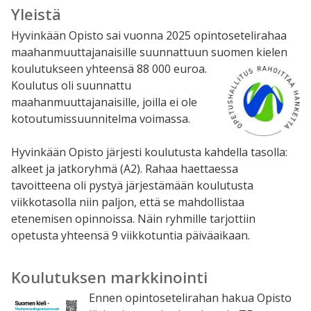
Yleistä
Hyvinkään Opisto sai vuonna 2025 opintosetelirahaa
maahanmuuttajanaisille suunnattuun suomen kielen
koulutukseen yhteensä
88 000 euroa.
Koulutus oli suunnattu
maahanmuuttajanaisille, joilla ei ole
kotoutumissuunnitelma voimassa.
Hyvinkään Opisto järjesti koulutusta kahdella tasolla:
alkeet ja jatkoryhmä (A2). Rahaa haettaessa
tavoitteena oli pystyä järjestämään koulutusta
viikkotasolla niin paljon, että se mahdollistaa
etenemisen opinnoissa. Näin ryhmille tarjottiin
opetusta yhteensä 9 viikkotuntia päiväaikaan.
Koulutuksen markkinointi
Ennen opintosetelirahan hakua Opisto