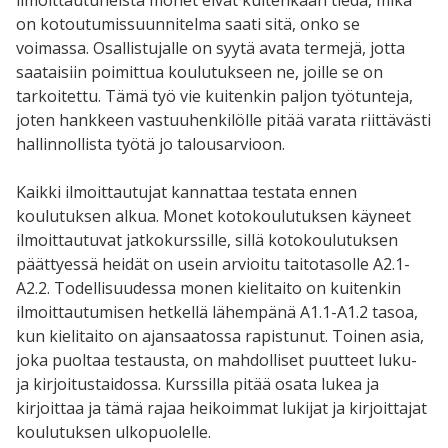
ilmoittautuneista monet eivät kuitenkaan tiedä, mikä
on kotoutumissuunnitelma saati sitä, onko se
voimassa. Osallistujalle on syytä avata termejä, jotta
saataisiin poimittua koulutukseen ne, joille se on
tarkoitettu. Tämä työ vie kuitenkin paljon työtunteja,
joten hankkeen vastuuhenkilölle pitää varata riittävästi
hallinnollista työtä jo talousarvioon.
Kaikki ilmoittautujat kannattaa testata ennen
koulutuksen alkua. Monet kotokoulutuksen käyneet
ilmoittautuvat jatkokurssille, sillä kotokoulutuksen
päättyessä heidät on usein arvioitu taitotasolle A2.1-
A2.2. Todellisuudessa monen kielitaito on kuitenkin
ilmoittautumisen hetkellä lähempänä A1.1-A1.2 tasoa,
kun kielitaito on ajansaatossa rapistunut. Toinen asia,
joka puoltaa testausta, on mahdolliset puutteet luku-
ja kirjoitustaidossa. Kurssilla pitää osata lukea ja
kirjoittaa ja tämä rajaa heikoimmat lukijat ja kirjoittajat
koulutuksen ulkopuolelle.