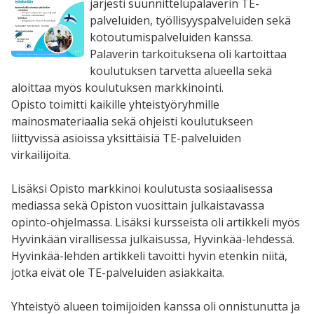
järjesti suunnittelupalaverin TE-
palveluiden, työllisyyspalveluiden sekä
kotoutumispalveluiden kanssa.
Palaverin tarkoituksena oli kartoittaa
koulutuksen tarvetta alueella sekä
aloittaa myös koulutuksen markkinointi.
Opisto toimitti kaikille yhteistyöryhmille
mainosmateriaalia sekä ohjeisti koulutukseen
liittyvissä asioissa yksittäisiä TE-palveluiden
virkailijoita.
Lisäksi Opisto markkinoi koulutusta sosiaalisessa
mediassa sekä Opiston vuosittain julkaistavassa
opinto-ohjelmassa. Lisäksi kursseista oli artikkeli myös
Hyvinkään virallisessa julkaisussa, Hyvinkää-lehdessä.
Hyvinkää-lehden artikkeli tavoitti hyvin etenkin niitä,
jotka eivät ole TE-palveluiden asiakkaita.
Yhteistyö alueen toimijoiden kanssa oli onnistunutta ja