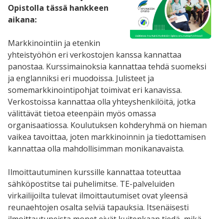
Opistolla tässä hankkeen
aikana:
Markkinointiin ja etenkin
yhteistyöhön eri verkostojen kanssa kannattaa
panostaa. Kurssimainoksia kannattaa tehdä suomeksi
ja englanniksi eri muodoissa. Julisteet ja
somemarkkinointipohjat toimivat eri kanavissa.
Verkostoissa kannattaa olla yhteyshenkilöitä, jotka
välittävät tietoa eteenpäin myös omassa
organisaatiossa. Koulutuksen kohderyhmä on hieman
vaikea tavoittaa, joten markkinoinnin ja tiedottamisen
kannattaa olla mahdollisimman monikanavaista.
Ilmoittautuminen kurssille kannattaa toteuttaa
sähköpostitse tai puhelimitse. TE-palveluiden
virkailijoilta tulevat ilmoittautumiset ovat yleensä
reunaehtojen osalta selviä tapauksia. Itsenäisesti