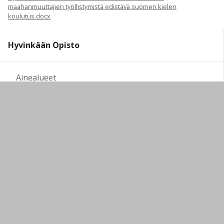
maahanmuuttajien työllistymistä edistävä suomen kielen
koulutus.docx
Hyvinkään Opisto
Ainealueet
Sähköinen opehuone
Maahanmuuttajille
Opettajat
Hankkeet