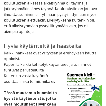
koulutuksen alkaessa alkeisryhmä oli täynnä ja
jatkoryhmäkin lähes täynnä. Koulutuksiin on jatkuva
ilmoittautuminen eli ryhmään pystyi liittymään myös
koulutuksen alettuakin. Edellytyksenä kuitenkin oli,
että alkeisryhmään pystyi liittymään vain, jos oli
aiempia opintoja.
Hyviä käytänteitä ja haasteita
Kaikki hankkeet ovat yrityksen ja erehdyksen kautta
oppimista.
Paperilla kaikki kehitetyt käytänteet
ja toiminnot
tuntuvat perustelluilta.
Kuitenkin vasta käytäntö
osoittaa, mikä toimii, mikä ei.
Tässä muutamia huomioita
hyvistä käytänteistä, jotka
ovat hioutuneet Hyvinkään