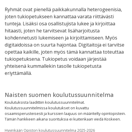
Ryhmät ovat pienellä paikkakunnalla heterogeenisia,
joten tukiopetukseen kannattaa varata riittävästi
tunteja. Lisäksi osa osallistujista lukee ja kirjoittaa
hitaasti, joten he tarvitsevat lisäharjoitusta
kohdennetusti lukemiseen ja kirjoittamiseen. Myös
digitaidoissa on suurta hajontaa. Digitaitoja ei tarvitse
opettaa kaikille, joten myös tämä kannattaa toteuttaa
tukiopetuksena. Tukiopetus voidaan järjestää
yhteisenä kummallekin tasolle tukiopetusta
eriyttämällä.
Naisten suomen koulutussuunnitelma
Koulutuksista laadittiin koulutussuunnitelmat.
Koulutussuunnitelmissa koulutukset on kuvattu
osaamisperusteisesti ja kurssien laajuus on määritelty opintopistein.
Tämän hankkeen aikana suorituksia ei kuitenkaan viedä Koskeen.
Hyvinkään Opiston koulutussuunnitelma 2025-2026_