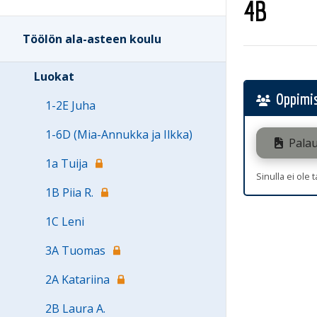
4B
Töölön ala-asteen koulu
Luokat
Oppimis
1-2E Juha
1-6D (Mia-Annukka ja Ilkka)
Palau
1a Tuija
Sinulla ei ole 
1B Piia R.
1C Leni
3A Tuomas
2A Katariina
2B Laura A.