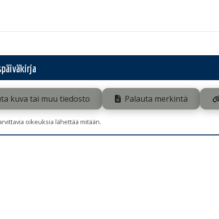
päiväkirja
ta kuva tai muu tiedosto
Palauta merkintä
tarvittavia oikeuksia lähettää mitään.