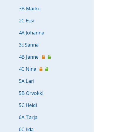
3B Marko
2C Essi
4A Johanna
3c Sanna
4B Janne
4C Nina
5A Lari
5B Orvokki
5C Heidi
6A Tarja
6C Iida