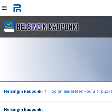
HELSINGIN KAUPUNKI
Helsingin kaupunki
>
Töölön ala-asteen koulu
>
Luok
Helsingin kaupunki