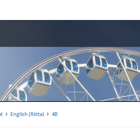
at
>
English (Riitta)
>
4B