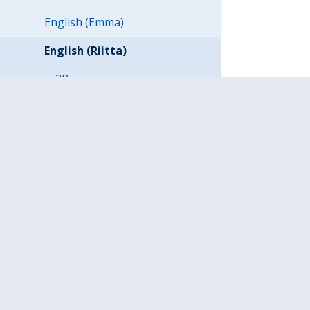
English (Emma)
English (Riitta)
3B
4B
5B
EO (Ville)
Français 2017-2018
Kansainvälisyys
Svenska
C English (Anna)
English A2 (Anu)