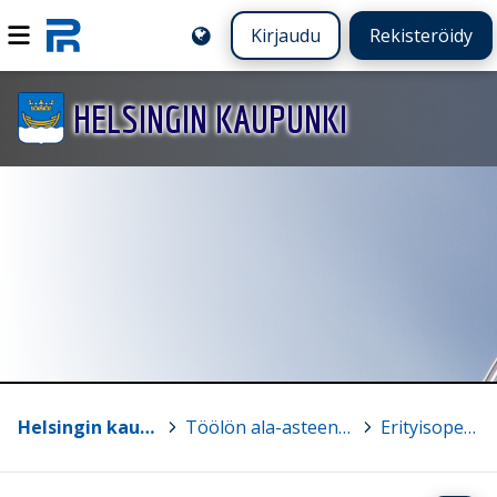
Kirjaudu
Rekisteröidy
HELSINGIN KAUPUNKI
Helsingin kaupunki
>
Töölön ala-asteen koulu
>
Erityisopetus